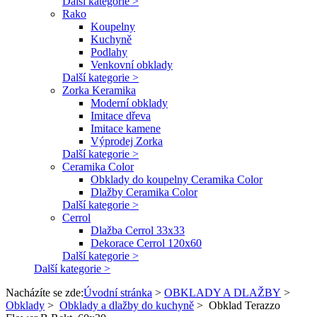
Další kategorie >
Rako
Koupelny
Kuchyně
Podlahy
Venkovní obklady
Další kategorie >
Zorka Keramika
Moderní obklady
Imitace dřeva
Imitace kamene
Výprodej Zorka
Další kategorie >
Ceramika Color
Obklady do koupelny Ceramika Color
Dlažby Ceramika Color
Další kategorie >
Cerrol
Dlažba Cerrol 33x33
Dekorace Cerrol 120x60
Další kategorie >
Další kategorie >
Nacházíte se zde:
Úvodní stránka
>
OBKLADY A DLAŽBY
>
Obklady
>
Obklady a dlažby do kuchyně
>
Obklad Terazzo