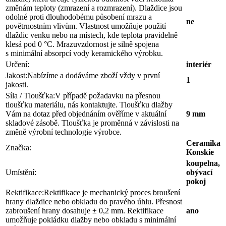
změnám teploty (zmrazení a rozmrazení). Dlaždice jsou
odolné proti dlouhodobému působení mrazu a
ne
povětrnostním vlivům. Vlastnost umožňuje použití
dlaždic venku nebo na místech, kde teplota pravidelně
klesá pod 0 °C. Mrazuvzdornost je silně spojena
s minimální absorpcí vody keramického výrobku.
Určení:
interiér
Jakost:
Nabízíme a dodáváme zboží vždy v první
1
jakosti.
Síla / Tloušťka:
V případě požadavku na přesnou
tloušťku materiálu, nás kontaktujte. Tloušťku dlažby
Vám na dotaz před objednáním ověříme v aktuální
9 mm
skladové zásobě. Tloušťka je proměnná v závislosti na
změně výrobní technologie výrobce.
Ceramika
Značka:
Konskie
koupelna,
Umístění:
obývací
pokoj
Rektifikace:
Rektifikace je mechanický proces broušení
hrany dlaždice nebo obkladu do pravého úhlu. Přesnost
zabroušení hrany dosahuje ± 0,2 mm. Rektifikace
ano
umožňuje pokládku dlažby nebo obkladu s minimální