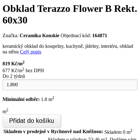
Obklad Terazzo Flower B Rekt.
60x30
Značka:
Ceramika Konskie
Objednací kód:
164871
keramický obklad do koupelny, kuchyně, jídelny, interiéru, obklad
na stěnu
Celý popis
2
819 Kč/m
2
677 Kč/m
bez DPH
Do 2 týdnů
2
Minimální odběr:
1.8 m
2
m
Přidat do košíku
2
Skladem v prodejně v Rychnově nad Kněžnou:
Skladem 0 m
Skladem u výrobce: 53,46 m2. Dodáme vám