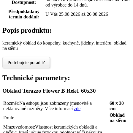
Dostupnost:
od výrobce do 14 dnů.
Předpokládaný
U Vás 25.08.2026 až 26.08.2026
termín dodání:
Popis produktu:
keramický obklad do koupelny, kuchyně, jídelny, interiéru, obklad
na stěnu
Potřebujete poradit?
Technické parametry:
Obklad Terazzo Flower B Rekt. 60x30
Rozměr:
Na eshopu jsou zobrazeny jmenovité a
60 x 30
deklarované rozměry. Více informací
zde
cm
Obklad
Druh:
na stěnu
Mrazuvzdornost:
Vlastnost keramických obkladů a
dlaždic, která určuje fyzickou odolnost vůči několika