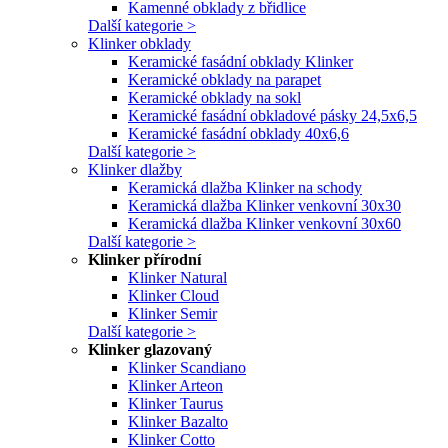
Kamenné obklady z břidlice
Další kategorie >
Klinker obklady
Keramické fasádní obklady Klinker
Keramické obklady na parapet
Keramické obklady na sokl
Keramické fasádní obkladové pásky 24,5x6,5
Keramické fasádní obklady 40x6,6
Další kategorie >
Klinker dlažby
Keramická dlažba Klinker na schody
Keramická dlažba Klinker venkovní 30x30
Keramická dlažba Klinker venkovní 30x60
Další kategorie >
Klinker přírodní
Klinker Natural
Klinker Cloud
Klinker Semir
Další kategorie >
Klinker glazovaný
Klinker Scandiano
Klinker Arteon
Klinker Taurus
Klinker Bazalto
Klinker Cotto