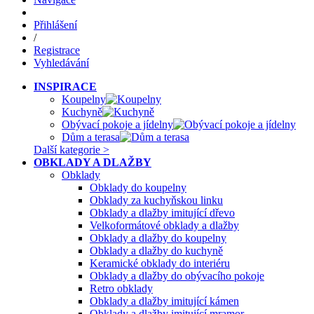
Přihlášení
/
Registrace
Vyhledávání
INSPIRACE
Koupelny
Kuchyně
Obývací pokoje a jídelny
Dům a terasa
Další kategorie >
OBKLADY A DLAŽBY
Obklady
Obklady do koupelny
Obklady za kuchyňskou linku
Obklady a dlažby imitující dřevo
Velkoformátové obklady a dlažby
Obklady a dlažby do koupelny
Obklady a dlažby do kuchyně
Keramické obklady do interiéru
Obklady a dlažby do obývacího pokoje
Retro obklady
Obklady a dlažby imitující kámen
Obklady a dlažby imitující mramor