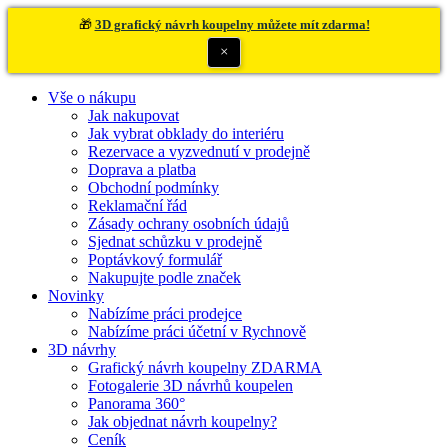
🎁
3D grafický návrh koupelny můžete mít zdarma!
×
Vše o nákupu
Jak nakupovat
Jak vybrat obklady do interiéru
Rezervace a vyzvednutí v prodejně
Doprava a platba
Obchodní podmínky
Reklamační řád
Zásady ochrany osobních údajů
Sjednat schůzku v prodejně
Poptávkový formulář
Nakupujte podle značek
Novinky
Nabízíme práci prodejce
Nabízíme práci účetní v Rychnově
3D návrhy
Grafický návrh koupelny ZDARMA
Fotogalerie 3D návrhů koupelen
Panorama 360°
Jak objednat návrh koupelny?
Ceník