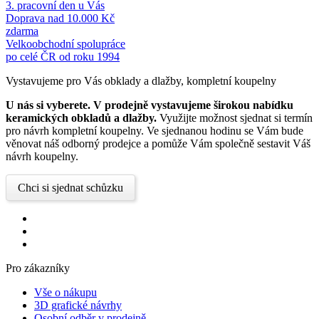
3. pracovní den u Vás
Doprava nad 10.000 Kč
zdarma
Velkoobchodní spolupráce
po celé ČR od roku 1994
Vystavujeme pro Vás obklady a dlažby, kompletní koupelny
U nás si vyberete.
V prodejně vystavujeme širokou nabídku
keramických obkladů a dlažby.
Využijte možnost sjednat si termín
pro návrh kompletní koupelny. Ve sjednanou hodinu se Vám bude
věnovat náš odborný prodejce a pomůže Vám společně sestavit Váš
návrh koupelny.
Chci si sjednat schůzku
Pro zákazníky
Vše o nákupu
3D grafické návrhy
Osobní odběr v prodejně