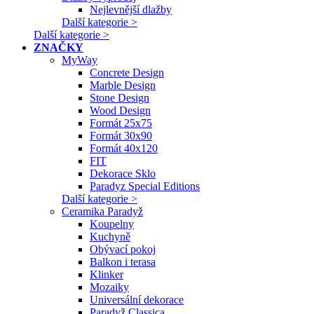
Nejlevnější dlažby
Další kategorie >
Další kategorie >
ZNAČKY
MyWay
Concrete Design
Marble Design
Stone Design
Wood Design
Formát 25x75
Formát 30x90
Formát 40x120
FIT
Dekorace Sklo
Paradyz Special Editions
Další kategorie >
Ceramika Paradyž
Koupelny
Kuchyně
Obývací pokoj
Balkon i terasa
Klinker
Mozaiky
Universální dekorace
Paradyž Classica