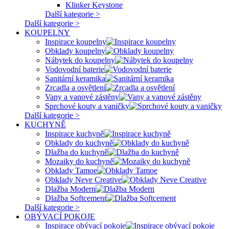
Klinker Keystone
Další kategorie >
Další kategorie >
KOUPELNY
Inspirace koupelny
Obklady koupelny
Nábytek do koupelny
Vodovodní baterie
Sanitární keramika
Zrcadla a osvětlení
Vany a vanové zástěny
Sprchové kouty a vaničky
Další kategorie >
KUCHYNĚ
Inspirace kuchyně
Obklady do kuchyně
Dlažba do kuchyně
Mozaiky do kuchyně
Obklady Tamoe
Obklady Neve Creative
Dlažba Modern
Dlažba Softcement
Další kategorie >
OBÝVACÍ POKOJE
Inspirace obývací pokoje