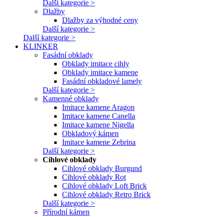
Další kategorie >
Dlažby
Dlažby za výhodné ceny
Další kategorie >
Další kategorie >
KLINKER
Fasádní obklady
Obklady imitace cihly
Obklady imitace kamene
Fasádní obkladové lamely
Další kategorie >
Kamenné obklady
Imitace kamene Aragon
Imitace kamene Canella
Imitace kamene Nigella
Obkladový kámen
Imitace kamene Zebrina
Další kategorie >
Cihlové obklady
Cihlové obklady Burgund
Cihlové obklady Rot
Cihlové obklady Loft Brick
Cihlové obklady Retro Brick
Další kategorie >
Přírodní kámen