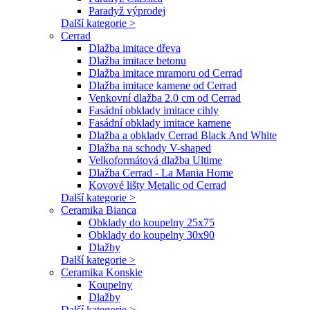
Paradyž výprodej
Další kategorie >
Cerrad
Dlažba imitace dřeva
Dlažba imitace betonu
Dlažba imitace mramoru od Cerrad
Dlažba imitace kamene od Cerrad
Venkovní dlažba 2.0 cm od Cerrad
Fasádní obklady imitace cihly
Fasádní obklady imitace kamene
Dlažba a obklady Cerrad Black And White
Dlažba na schody V-shaped
Velkoformátová dlažba Ultime
Dlažba Cerrad - La Mania Home
Kovové lišty Metalic od Cerrad
Další kategorie >
Ceramika Bianca
Obklady do koupelny 25x75
Obklady do koupelny 30x90
Dlažby
Další kategorie >
Ceramika Konskie
Koupelny
Dlažby
Další kategorie >