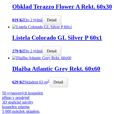
Obklad Terazzo Flower A Rekt. 60x30
819 Kč
Do 2 týdnů
Detail
Listela Colorado GL Silver P 60x1
279 Kč
Do 2 týdnů
Detail
Dlažba Atlantic Grey Rekt. 60x60
2
629 Kč
Skladem 63 m
Detail
50 vystavených koupelen
přímo v prodejně
3D grafické návrhy
koupelen zdarma
5 000 položek skladem,