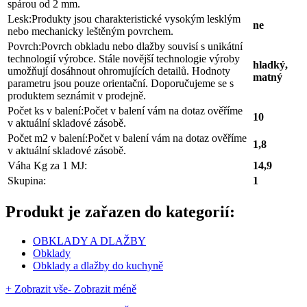
spárou od 2 mm.
Lesk:
Produkty jsou charakteristické vysokým lesklým
ne
nebo mechanicky leštěným povrchem.
Povrch:
Povrch obkladu nebo dlažby souvisí s unikátní
technologií výrobce. Stále novější technologie výroby
hladký,
umožňují dosáhnout ohromujících detailů. Hodnoty
matný
parametru jsou pouze orientační. Doporučujeme se s
produktem seznámit v prodejně.
Počet ks v balení:
Počet v balení vám na dotaz ověříme
10
v aktuální skladové zásobě.
Počet m2 v balení:
Počet v balení vám na dotaz ověříme
1,8
v aktuální skladové zásobě.
Váha Kg za 1 MJ:
14,9
Skupina:
1
Produkt je zařazen do kategorií:
OBKLADY A DLAŽBY
Obklady
Obklady a dlažby do kuchyně
+ Zobrazit vše
- Zobrazit méně