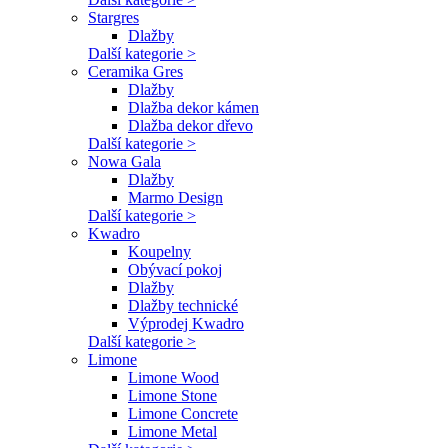
Stargres
Dlažby
Další kategorie >
Ceramika Gres
Dlažby
Dlažba dekor kámen
Dlažba dekor dřevo
Další kategorie >
Nowa Gala
Dlažby
Marmo Design
Další kategorie >
Kwadro
Koupelny
Obývací pokoj
Dlažby
Dlažby technické
Výprodej Kwadro
Další kategorie >
Limone
Limone Wood
Limone Stone
Limone Concrete
Limone Metal