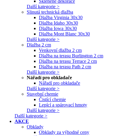
Skleněné dekorace
Další kategorie >
Slinutá technická dlažba
Dlažba Virginia 30x30
Dlažba Idaho 30x30
Dlažba Iowa 30x30
Dlažba Mont Blanc 30x30
Další kategorie >
Dlažba 2 cm
Venkovní dlažba 2 cm
Dlažba na terasu Burlington 2 cm
Dlažba na terasu Terrace 2 cm
Dlažba na terasu Path 2 cm
Další kategorie >
Nářadí pro obkladače
Nářadí pro obkladače
Další kategorie >
Stavební chemie
Čistící chemie
Lepící a spárovací hmoty
Další kategorie >
Další kategorie >
AKCE
Obklady
Obklady za výhodné ceny