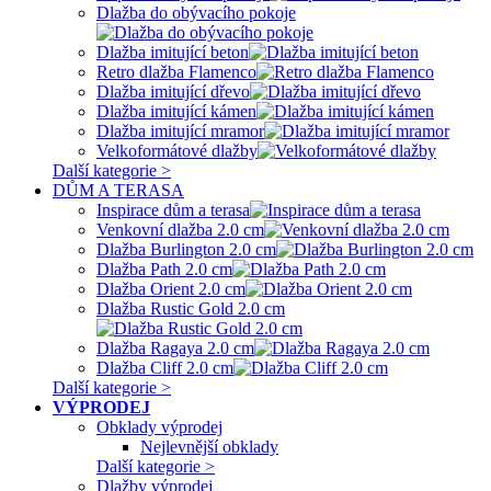
Dlažba do obývacího pokoje
Dlažba imitující beton
Retro dlažba Flamenco
Dlažba imitující dřevo
Dlažba imitující kámen
Dlažba imitující mramor
Velkoformátové dlažby
Další kategorie >
DŮM A TERASA
Inspirace dům a terasa
Venkovní dlažba 2.0 cm
Dlažba Burlington 2.0 cm
Dlažba Path 2.0 cm
Dlažba Orient 2.0 cm
Dlažba Rustic Gold 2.0 cm
Dlažba Ragaya 2.0 cm
Dlažba Cliff 2.0 cm
Další kategorie >
VÝPRODEJ
Obklady výprodej
Nejlevnější obklady
Další kategorie >
Dlažby výprodej