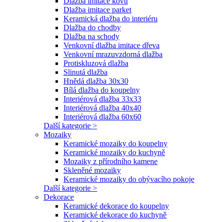
Dlažba imitace kovu
Dlažba imitace parket
Keramická dlažba do interiéru
Dlažba do chodby
Dlažba na schody
Venkovní dlažba imitace dřeva
Venkovní mrazuvzdorná dlažba
Protiskluzová dlažba
Slinutá dlažba
Hnědá dlažba 30x30
Bílá dlažba do koupelny
Interiérová dlažba 33x33
Interiérová dlažba 40x40
Interiérová dlažba 60x60
Další kategorie >
Mozaiky
Keramické mozaiky do koupelny
Keramické mozaiky do kuchyně
Mozaiky z přírodního kamene
Skleněné mozaiky
Keramické mozaiky do obývacího pokoje
Další kategorie >
Dekorace
Keramické dekorace do koupelny
Keramické dekorace do kuchyně