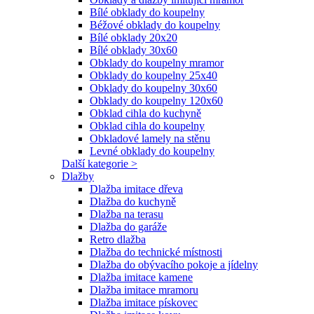
Bílé obklady do koupelny
Béžové obklady do koupelny
Bílé obklady 20x20
Bílé obklady 30x60
Obklady do koupelny mramor
Obklady do koupelny 25x40
Obklady do koupelny 30x60
Obklady do koupelny 120x60
Obklad cihla do kuchyně
Obklad cihla do koupelny
Obkladové lamely na stěnu
Levné obklady do koupelny
Další kategorie >
Dlažby
Dlažba imitace dřeva
Dlažba do kuchyně
Dlažba na terasu
Dlažba do garáže
Retro dlažba
Dlažba do technické místnosti
Dlažba do obývacího pokoje a jídelny
Dlažba imitace kamene
Dlažba imitace mramoru
Dlažba imitace pískovec