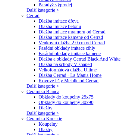
Paradyž výprodej
Další kategorie >
Cerrad
Dlažba imitace dřeva
Dlažba imitace betonu
Dlažba imitace mramoru od Cerrad
Dlažba imitace kamene od Cerrad
Venkovní dlažba 2.0 cm od Cerrad
Fasádní obklady imitace cihly
Fasádní obklady imitace kamene
Dlažba a obklady Cerrad Black And White
Dlažba na schody V-shaped
Velkoformátová dlažba Ultime
Dlažba Cerrad - La Mania Home
Kovové lišty Metalic od Cerrad
Další kategorie >
Ceramika Bianca
Obklady do koupelny 25x75
Obklady do koupelny 30x90
Dlažby
Další kategorie >
Ceramika Konskie
Koupelny
Dlažby
Další kategorie >