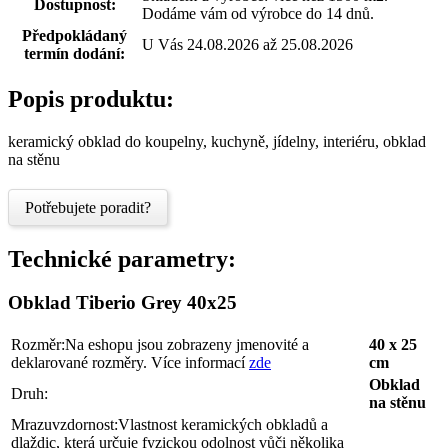
Dostupnost:
Dodáme vám od výrobce do 14 dnů.
Předpokládaný
U Vás 24.08.2026 až 25.08.2026
termín dodání:
Popis produktu:
keramický obklad do koupelny, kuchyně, jídelny, interiéru, obklad
na stěnu
Potřebujete poradit?
Technické parametry:
Obklad Tiberio Grey 40x25
Rozměr:
Na eshopu jsou zobrazeny jmenovité a
40 x 25
deklarované rozměry. Více informací
zde
cm
Obklad
Druh:
na stěnu
Mrazuvzdornost:
Vlastnost keramických obkladů a
dlaždic, která určuje fyzickou odolnost vůči několika