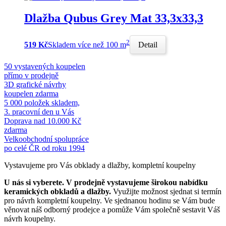
Dlažba Qubus Grey Mat 33,3x33,3
2
519 Kč
Skladem více než 100 m
Detail
50 vystavených koupelen
přímo v prodejně
3D grafické návrhy
koupelen zdarma
5 000 položek skladem,
3. pracovní den u Vás
Doprava nad 10.000 Kč
zdarma
Velkoobchodní spolupráce
po celé ČR od roku 1994
Vystavujeme pro Vás obklady a dlažby, kompletní koupelny
U nás si vyberete.
V prodejně vystavujeme širokou nabídku
keramických obkladů a dlažby.
Využijte možnost sjednat si termín
pro návrh kompletní koupelny. Ve sjednanou hodinu se Vám bude
věnovat náš odborný prodejce a pomůže Vám společně sestavit Váš
návrh koupelny.