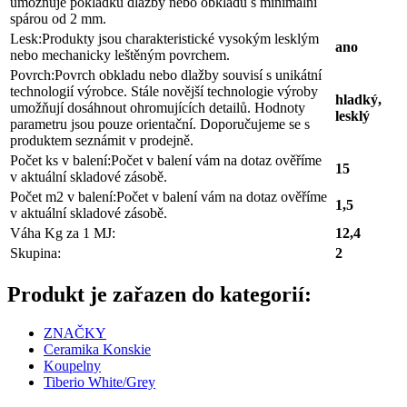
umožňuje pokládku dlažby nebo obkladu s minimální
spárou od 2 mm.
Lesk:
Produkty jsou charakteristické vysokým lesklým
ano
nebo mechanicky leštěným povrchem.
Povrch:
Povrch obkladu nebo dlažby souvisí s unikátní
technologií výrobce. Stále novější technologie výroby
hladký,
umožňují dosáhnout ohromujících detailů. Hodnoty
lesklý
parametru jsou pouze orientační. Doporučujeme se s
produktem seznámit v prodejně.
Počet ks v balení:
Počet v balení vám na dotaz ověříme
15
v aktuální skladové zásobě.
Počet m2 v balení:
Počet v balení vám na dotaz ověříme
1,5
v aktuální skladové zásobě.
Váha Kg za 1 MJ:
12,4
Skupina:
2
Produkt je zařazen do kategorií:
ZNAČKY
Ceramika Konskie
Koupelny
Tiberio White/Grey