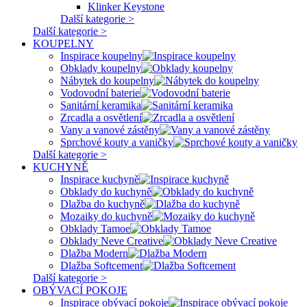
Klinker Keystone
Další kategorie >
Další kategorie >
KOUPELNY
Inspirace koupelny
Obklady koupelny
Nábytek do koupelny
Vodovodní baterie
Sanitární keramika
Zrcadla a osvětlení
Vany a vanové zástěny
Sprchové kouty a vaničky
Další kategorie >
KUCHYNĚ
Inspirace kuchyně
Obklady do kuchyně
Dlažba do kuchyně
Mozaiky do kuchyně
Obklady Tamoe
Obklady Neve Creative
Dlažba Modern
Dlažba Softcement
Další kategorie >
OBÝVACÍ POKOJE
Inspirace obývací pokoje