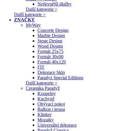
Nejlevnější dlažby
Další kategorie >
Další kategorie >
ZNAČKY
MyWay
Concrete Design
Marble Design
Stone Design
Wood Design
Formát 25x75
Formát 30x90
Formát 40x120
FIT
Dekorace Sklo
Paradyz Special Editions
Další kategorie >
Ceramika Paradyž
Koupelny
Kuchyně
Obývací pokoj
Balkon i terasa
Klinker
Mozaiky
Universální dekorace
Paradyž Classica