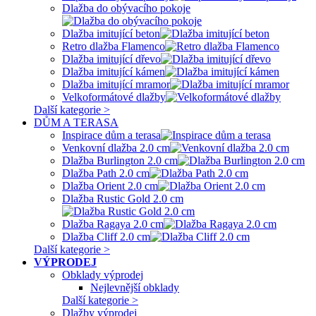
Dlažba do obývacího pokoje
Dlažba imitující beton
Retro dlažba Flamenco
Dlažba imitující dřevo
Dlažba imitující kámen
Dlažba imitující mramor
Velkoformátové dlažby
Další kategorie >
DŮM A TERASA
Inspirace dům a terasa
Venkovní dlažba 2.0 cm
Dlažba Burlington 2.0 cm
Dlažba Path 2.0 cm
Dlažba Orient 2.0 cm
Dlažba Rustic Gold 2.0 cm
Dlažba Ragaya 2.0 cm
Dlažba Cliff 2.0 cm
Další kategorie >
VÝPRODEJ
Obklady výprodej
Nejlevnější obklady
Další kategorie >
Dlažby výprodej