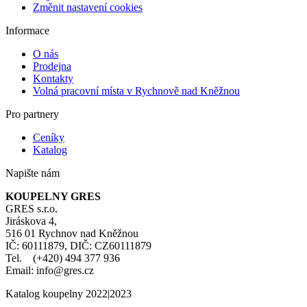
Změnit nastavení cookies
Informace
O nás
Prodejna
Kontakty
Volná pracovní místa v Rychnově nad Kněžnou
Pro partnery
Ceníky
Katalog
Napište nám
KOUPELNY GRES
GRES s.r.o.
Jiráskova 4,
516 01 Rychnov nad Kněžnou
IČ: 60111879, DIČ: CZ60111879
Tel. (+420) 494 377 936
Email: info@gres.cz
Katalog koupelny 2022|2023