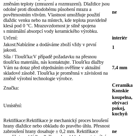
změnám teploty (zmrazení a rozmrazení). Dlaždice jsou
odolné proti dlouhodobému působení mrazu a
ne
povětrnostním vlivům. Vlastnost umožňuje použití
dlaždic venku nebo na místech, kde teplota pravidelně
klesá pod 0 °C. Mrazuvzdornost je silně spojena
s minimální absorpcí vody keramického výrobku.
Určení:
interiér
Jakost:
Nabízíme a dodáváme zboží vždy v první
1
jakosti.
Síla / Tloušťka:
V případě požadavku na přesnou
tloušťku materiálu, nás kontaktujte. Tloušťku dlažby
Vám na dotaz před objednáním ověříme v aktuální
7,4 mm
skladové zásobě. Tloušťka je proměnná v závislosti na
změně výrobní technologie výrobce.
Ceramika
Značka:
Konskie
koupelna,
obývací
Umístění:
pokoj,
kuchyň
Rektifikace:
Rektifikace je mechanický proces broušení
hrany dlaždice nebo obkladu do pravého úhlu. Přesnost
zabroušení hrany dosahuje ± 0,2 mm. Rektifikace
ne