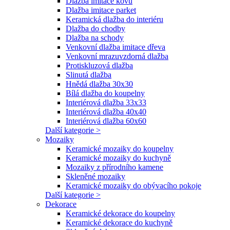
Dlažba imitace kovu
Dlažba imitace parket
Keramická dlažba do interiéru
Dlažba do chodby
Dlažba na schody
Venkovní dlažba imitace dřeva
Venkovní mrazuvzdorná dlažba
Protiskluzová dlažba
Slinutá dlažba
Hnědá dlažba 30x30
Bílá dlažba do koupelny
Interiérová dlažba 33x33
Interiérová dlažba 40x40
Interiérová dlažba 60x60
Další kategorie >
Mozaiky
Keramické mozaiky do koupelny
Keramické mozaiky do kuchyně
Mozaiky z přírodního kamene
Skleněné mozaiky
Keramické mozaiky do obývacího pokoje
Další kategorie >
Dekorace
Keramické dekorace do koupelny
Keramické dekorace do kuchyně