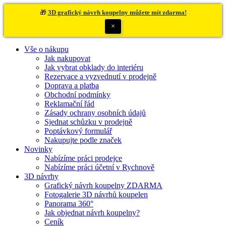
🎁
3D grafický návrh koupelny můžete mít zdarma!
×
Vše o nákupu
Jak nakupovat
Jak vybrat obklady do interiéru
Rezervace a vyzvednutí v prodejně
Doprava a platba
Obchodní podmínky
Reklamační řád
Zásady ochrany osobních údajů
Sjednat schůzku v prodejně
Poptávkový formulář
Nakupujte podle značek
Novinky
Nabízíme práci prodejce
Nabízíme práci účetní v Rychnově
3D návrhy
Grafický návrh koupelny ZDARMA
Fotogalerie 3D návrhů koupelen
Panorama 360°
Jak objednat návrh koupelny?
Ceník