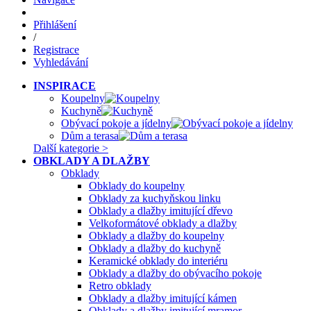
Přihlášení
/
Registrace
Vyhledávání
INSPIRACE
Koupelny
Kuchyně
Obývací pokoje a jídelny
Dům a terasa
Další kategorie >
OBKLADY A DLAŽBY
Obklady
Obklady do koupelny
Obklady za kuchyňskou linku
Obklady a dlažby imitující dřevo
Velkoformátové obklady a dlažby
Obklady a dlažby do koupelny
Obklady a dlažby do kuchyně
Keramické obklady do interiéru
Obklady a dlažby do obývacího pokoje
Retro obklady
Obklady a dlažby imitující kámen
Obklady a dlažby imitující mramor