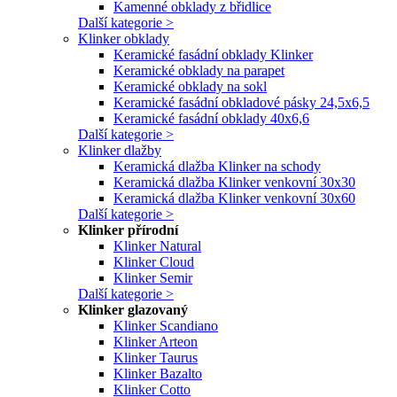
Kamenné obklady z břidlice
Další kategorie >
Klinker obklady
Keramické fasádní obklady Klinker
Keramické obklady na parapet
Keramické obklady na sokl
Keramické fasádní obkladové pásky 24,5x6,5
Keramické fasádní obklady 40x6,6
Další kategorie >
Klinker dlažby
Keramická dlažba Klinker na schody
Keramická dlažba Klinker venkovní 30x30
Keramická dlažba Klinker venkovní 30x60
Další kategorie >
Klinker přírodní
Klinker Natural
Klinker Cloud
Klinker Semir
Další kategorie >
Klinker glazovaný
Klinker Scandiano
Klinker Arteon
Klinker Taurus
Klinker Bazalto
Klinker Cotto