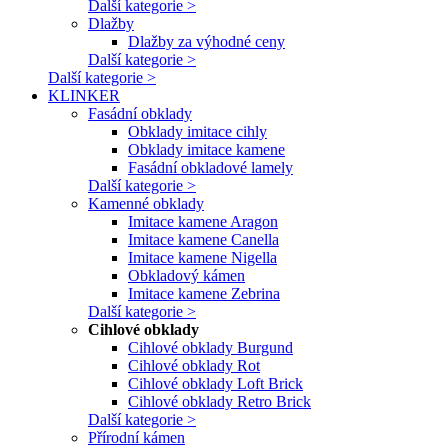
Další kategorie >
Dlažby
Dlažby za výhodné ceny
Další kategorie >
Další kategorie >
KLINKER
Fasádní obklady
Obklady imitace cihly
Obklady imitace kamene
Fasádní obkladové lamely
Další kategorie >
Kamenné obklady
Imitace kamene Aragon
Imitace kamene Canella
Imitace kamene Nigella
Obkladový kámen
Imitace kamene Zebrina
Další kategorie >
Cihlové obklady
Cihlové obklady Burgund
Cihlové obklady Rot
Cihlové obklady Loft Brick
Cihlové obklady Retro Brick
Další kategorie >
Přírodní kámen