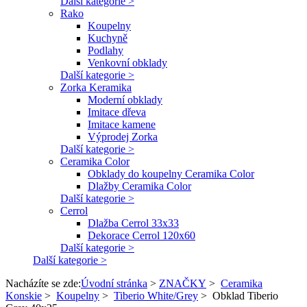
Další kategorie >
Rako
Koupelny
Kuchyně
Podlahy
Venkovní obklady
Další kategorie >
Zorka Keramika
Moderní obklady
Imitace dřeva
Imitace kamene
Výprodej Zorka
Další kategorie >
Ceramika Color
Obklady do koupelny Ceramika Color
Dlažby Ceramika Color
Další kategorie >
Cerrol
Dlažba Cerrol 33x33
Dekorace Cerrol 120x60
Další kategorie >
Další kategorie >
Nacházíte se zde:
Úvodní stránka
>
ZNAČKY
>
Ceramika
Konskie
>
Koupelny
>
Tiberio White/Grey
>
Obklad Tiberio