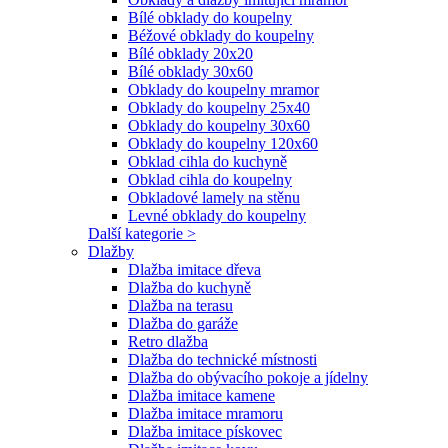
Bílé obklady do koupelny
Béžové obklady do koupelny
Bílé obklady 20x20
Bílé obklady 30x60
Obklady do koupelny mramor
Obklady do koupelny 25x40
Obklady do koupelny 30x60
Obklady do koupelny 120x60
Obklad cihla do kuchyně
Obklad cihla do koupelny
Obkladové lamely na stěnu
Levné obklady do koupelny
Další kategorie >
Dlažby
Dlažba imitace dřeva
Dlažba do kuchyně
Dlažba na terasu
Dlažba do garáže
Retro dlažba
Dlažba do technické místnosti
Dlažba do obývacího pokoje a jídelny
Dlažba imitace kamene
Dlažba imitace mramoru
Dlažba imitace pískovec