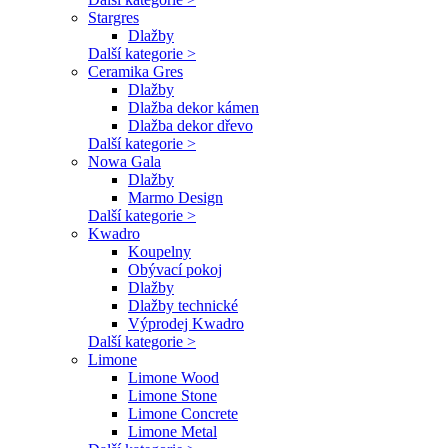
Stargres
Dlažby
Další kategorie >
Ceramika Gres
Dlažby
Dlažba dekor kámen
Dlažba dekor dřevo
Další kategorie >
Nowa Gala
Dlažby
Marmo Design
Další kategorie >
Kwadro
Koupelny
Obývací pokoj
Dlažby
Dlažby technické
Výprodej Kwadro
Další kategorie >
Limone
Limone Wood
Limone Stone
Limone Concrete
Limone Metal