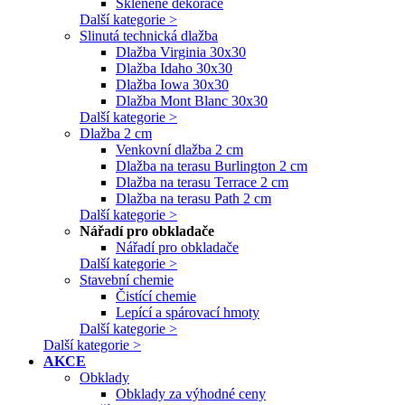
Skleněné dekorace
Další kategorie >
Slinutá technická dlažba
Dlažba Virginia 30x30
Dlažba Idaho 30x30
Dlažba Iowa 30x30
Dlažba Mont Blanc 30x30
Další kategorie >
Dlažba 2 cm
Venkovní dlažba 2 cm
Dlažba na terasu Burlington 2 cm
Dlažba na terasu Terrace 2 cm
Dlažba na terasu Path 2 cm
Další kategorie >
Nářadí pro obkladače
Nářadí pro obkladače
Další kategorie >
Stavební chemie
Čistící chemie
Lepící a spárovací hmoty
Další kategorie >
Další kategorie >
AKCE
Obklady
Obklady za výhodné ceny