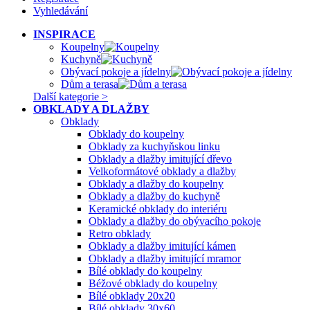
Vyhledávání
INSPIRACE
Koupelny
Kuchyně
Obývací pokoje a jídelny
Dům a terasa
Další kategorie >
OBKLADY A DLAŽBY
Obklady
Obklady do koupelny
Obklady za kuchyňskou linku
Obklady a dlažby imitující dřevo
Velkoformátové obklady a dlažby
Obklady a dlažby do koupelny
Obklady a dlažby do kuchyně
Keramické obklady do interiéru
Obklady a dlažby do obývacího pokoje
Retro obklady
Obklady a dlažby imitující kámen
Obklady a dlažby imitující mramor
Bílé obklady do koupelny
Béžové obklady do koupelny
Bílé obklady 20x20
Bílé obklady 30x60