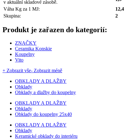
v aktuální skladové zásobě.
Váha Kg za 1 MJ:
12,4
Skupina:
2
Produkt je zařazen do kategorií:
ZNAČKY
Ceramika Konskie
Koupelny
Vito
+ Zobrazit vše
- Zobrazit méně
OBKLADY A DLAŽBY
Obklady
Obklady a dlažby do koupelny
OBKLADY A DLAŽBY
Obklady
Obklady do koupelny 25x40
OBKLADY A DLAŽBY
Obklady
Keramické obklady do interiéru