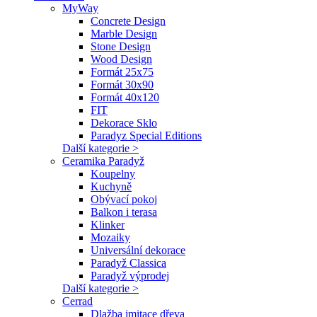
MyWay
Concrete Design
Marble Design
Stone Design
Wood Design
Formát 25x75
Formát 30x90
Formát 40x120
FIT
Dekorace Sklo
Paradyz Special Editions
Další kategorie >
Ceramika Paradyž
Koupelny
Kuchyně
Obývací pokoj
Balkon i terasa
Klinker
Mozaiky
Universální dekorace
Paradyž Classica
Paradyž výprodej
Další kategorie >
Cerrad
Dlažba imitace dřeva