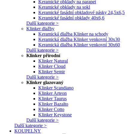
Keramické obklady na parapet
Keramické obklady na sokl
Keramické fasádní obkladové pásky 24,5x6,5
Keramické fasádní obklady 40x6,6
Další kategorie >
Klinker dlažby
Keramická dlažba Klinker na schody
Keramická dlažba Klinker venkovní 30x30
Keramická dlažba Klinker venkovní 30x60
Další kategorie >
Klinker přírodní
Klinker Natural
Klinker Cloud
Klinker Semir
Další kategorie >
Klinker glazovaný
Klinker Scandiano
Klinker Arteon
Klinker Taurus
Klinker Bazalto
Klinker Cotto
Klinker Keystone
Další kategorie >
Další kategorie >
KOUPELNY