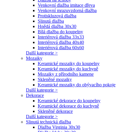
Venkovní dlažba imitace dřeva
Venkovní mrazuvzdorná dlažba
Protiskluzová dlažba
Slinutá dlažba
Hnědá dlažba 30x30
Bílá dlažba do koupelny
Interiérová dlažba 33x33
Interiérová dlažba 40x40
Interiérová dlažba 60x60
Další kategorie >
Mozaiky
Keramické mozaiky do koupelny
Keramické mozaiky do kuchyně
Mozaiky z přírodního kamene
Skleněné mozaiky
Keramické mozaiky do obývacího pokoje
Další kategorie >
Dekorace
Keramické dekorace do koupelny
Keramické dekorace do kuchyně
Skleněné dekorace
Další kategorie >
Slinutá technická dlažba
Dlažba Virginia 30x30