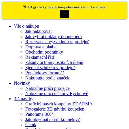
🎁
3D grafický návrh koupelny můžete mít zdarma!
×
Vše o nákupu
Jak nakupovat
Jak vybrat obklady do interiéru
Rezervace a vyzvednutí v prodejně
Doprava a platba
Obchodní podmínky
Reklamační řád
Zásady ochrany osobních údajů
Sjednat schůzku v prodejně
Poptávkový formulář
Nakupujte podle značek
Novinky
Nabízíme práci prodejce
Nabízíme práci účetní v Rychnově
3D návrhy
Grafický návrh koupelny ZDARMA
Fotogalerie 3D návrhů koupelen
Panorama 360°
Jak objednat návrh koupelny?
Ceník