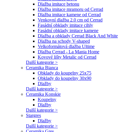
Dlažba imitace betonu
Dlažba imitace mramoru od Cerrad
Dlažba imitace kamene od Cerrad
Venkovní dlažba 2.0 cm od Cerrad
Fasádní obklady imitace cihly
Fasádní obklady imitace kamene
Dlažba a obklady Cerrad Black And White
Dlažba na schody V-shaped
Velkoformátová dlažba Ultime
Dlažba Cerrad - La Mania Home
Kovové lišty Metalic od Cerrad
Další kategorie >
Ceramika Bianca
Obklady do koupelny 25x75
Obklady do koupelny 30x90
Dlažby
Další kategorie >
Ceramika Konskie
Koupelny
Dlažby
Další kategorie >
Stargres
Dlažby
Další kategorie >
Ceramika Gres