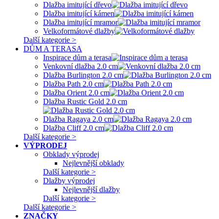
Dlažba imitující dřevo
Dlažba imitující kámen
Dlažba imitující mramor
Velkoformátové dlažby
Další kategorie >
DŮM A TERASA
Inspirace dům a terasa
Venkovní dlažba 2.0 cm
Dlažba Burlington 2.0 cm
Dlažba Path 2.0 cm
Dlažba Orient 2.0 cm
Dlažba Rustic Gold 2.0 cm
Dlažba Ragaya 2.0 cm
Dlažba Cliff 2.0 cm
Další kategorie >
VÝPRODEJ
Obklady výprodej
Nejlevnější obklady
Další kategorie >
Dlažby výprodej
Nejlevnější dlažby
Další kategorie >
Další kategorie >
ZNAČKY