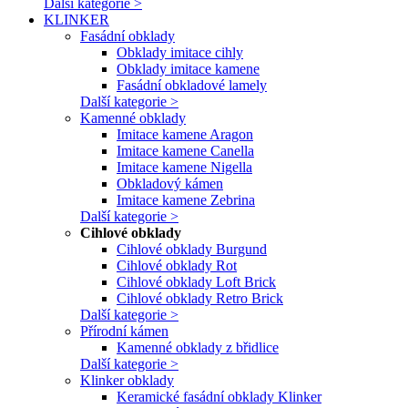
Další kategorie >
KLINKER
Fasádní obklady
Obklady imitace cihly
Obklady imitace kamene
Fasádní obkladové lamely
Další kategorie >
Kamenné obklady
Imitace kamene Aragon
Imitace kamene Canella
Imitace kamene Nigella
Obkladový kámen
Imitace kamene Zebrina
Další kategorie >
Cihlové obklady
Cihlové obklady Burgund
Cihlové obklady Rot
Cihlové obklady Loft Brick
Cihlové obklady Retro Brick
Další kategorie >
Přírodní kámen
Kamenné obklady z břidlice
Další kategorie >
Klinker obklady
Keramické fasádní obklady Klinker