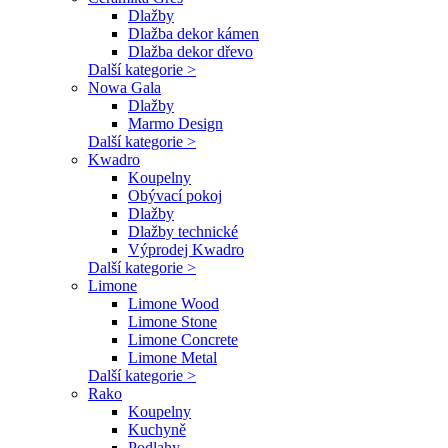
Dlažby
Dlažba dekor kámen
Dlažba dekor dřevo
Další kategorie >
Nowa Gala
Dlažby
Marmo Design
Další kategorie >
Kwadro
Koupelny
Obývací pokoj
Dlažby
Dlažby technické
Výprodej Kwadro
Další kategorie >
Limone
Limone Wood
Limone Stone
Limone Concrete
Limone Metal
Další kategorie >
Rako
Koupelny
Kuchyně
Podlahy