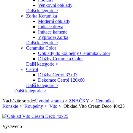
Venkovní obklady
Další kategorie >
Zorka Keramika
Moderní obklady
Imitace dřeva
Imitace kamene
Výprodej Zorka
Další kategorie >
Ceramika Color
Obklady do koupelny Ceramika Color
Dlažby Ceramika Color
Další kategorie >
Cerrol
Dlažba Cerrol 33x33
Dekorace Cerrol 120x60
Další kategorie >
Další kategorie >
Nacházíte se zde:
Úvodní stránka
>
ZNAČKY
>
Ceramika
Konskie
>
Koupelny
>
Vito
>
Obklad Vito Cream Deco 40x25
Vystaveno