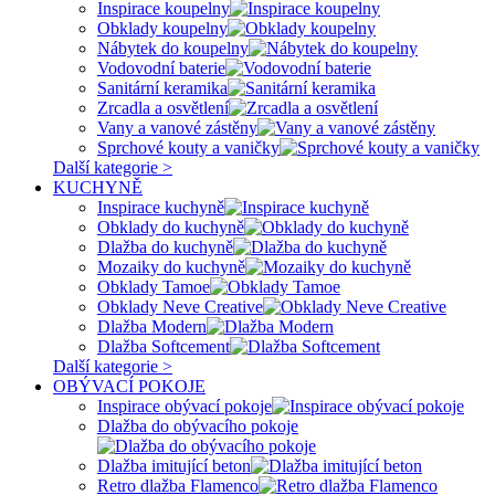
Inspirace koupelny
Obklady koupelny
Nábytek do koupelny
Vodovodní baterie
Sanitární keramika
Zrcadla a osvětlení
Vany a vanové zástěny
Sprchové kouty a vaničky
Další kategorie >
KUCHYNĚ
Inspirace kuchyně
Obklady do kuchyně
Dlažba do kuchyně
Mozaiky do kuchyně
Obklady Tamoe
Obklady Neve Creative
Dlažba Modern
Dlažba Softcement
Další kategorie >
OBÝVACÍ POKOJE
Inspirace obývací pokoje
Dlažba do obývacího pokoje
Dlažba imitující beton
Retro dlažba Flamenco