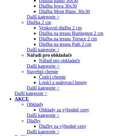
Dlažba Idaho 30x30
Dlažba Iowa 30x30
Dlažba Mont Blanc 30x30
Další kategorie >
Dlažba 2 cm
Venkovní dlažba 2 cm
Dlažba na terasu Burlington 2 cm
Dlažba na terasu Terrace 2 cm
Dlažba na terasu Path 2 cm
Další kategorie >
Nářadí pro obkladače
Nářadí pro obkladače
Další kategorie >
Stavební chemie
Čistící chemie
Lepící a spárovací hmoty
Další kategorie >
Další kategorie >
AKCE
Obklady
Obklady za výhodné ceny
Další kategorie >
Dlažby
Dlažby za výhodné ceny
Další kategorie >