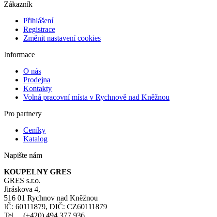
Zákazník
Přihlášení
Registrace
Změnit nastavení cookies
Informace
O nás
Prodejna
Kontakty
Volná pracovní místa v Rychnově nad Kněžnou
Pro partnery
Ceníky
Katalog
Napište nám
KOUPELNY GRES
GRES s.r.o.
Jiráskova 4,
516 01 Rychnov nad Kněžnou
IČ: 60111879, DIČ: CZ60111879
Tel. (+420) 494 377 936