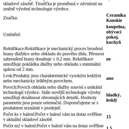
skladové zásobě. Tloušťka je proměnná v závislosti na
změně výrobní technologie výrobce.
Ceramika
Značka:
Konskie
koupelna,
obývací
Umístění:
pokoj,
kuchyň
Rektifikace:
Rektifikace je mechanický proces broušení
hrany dlaždice nebo obkladu do pravého úhlu. Přesnost
zabroušení hrany dosahuje ± 0,2 mm. Rektifikace
ne
umožňuje pokládku dlažby nebo obkladu s minimální
spárou od 2 mm.
Lesk:
Produkty jsou charakteristické vysokým lesklým
ano
nebo mechanicky leštěným povrchem.
Povrch:
Povrch obkladu nebo dlažby souvisí s unikátní
technologií výrobce. Stále novější technologie výroby
hladký,
umožňují dosáhnout ohromujících detailů. Hodnoty
lesklý
parametru jsou pouze orientační. Doporučujeme se s
produktem seznámit v prodejně.
Počet ks v balení:
Počet v balení vám na dotaz ověříme
15
v aktuální skladové zásobě.
Počet m2 v balení:
Počet v balení vám na dotaz ověříme
1,5