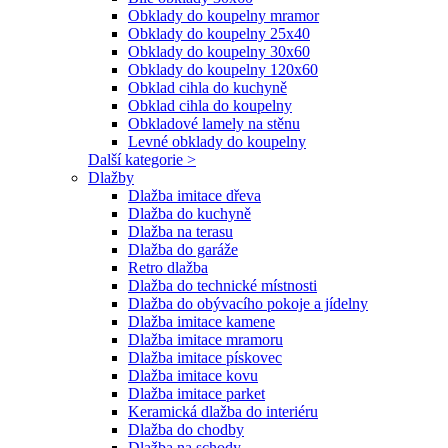
Obklady do koupelny mramor
Obklady do koupelny 25x40
Obklady do koupelny 30x60
Obklady do koupelny 120x60
Obklad cihla do kuchyně
Obklad cihla do koupelny
Obkladové lamely na stěnu
Levné obklady do koupelny
Další kategorie >
Dlažby
Dlažba imitace dřeva
Dlažba do kuchyně
Dlažba na terasu
Dlažba do garáže
Retro dlažba
Dlažba do technické místnosti
Dlažba do obývacího pokoje a jídelny
Dlažba imitace kamene
Dlažba imitace mramoru
Dlažba imitace pískovec
Dlažba imitace kovu
Dlažba imitace parket
Keramická dlažba do interiéru
Dlažba do chodby
Dlažba na schody