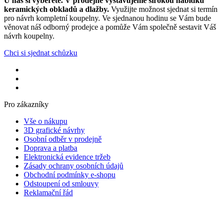
U nás si vyberete.
V prodejně vystavujeme širokou nabídku
keramických obkladů a dlažby.
Využijte možnost sjednat si termín
pro návrh kompletní koupelny. Ve sjednanou hodinu se Vám bude
věnovat náš odborný prodejce a pomůže Vám společně sestavit Váš
návrh koupelny.
Chci si sjednat schůzku
Pro zákazníky
Vše o nákupu
3D grafické návrhy
Osobní odběr v prodejně
Doprava a platba
Elektronická evidence tržeb
Zásady ochrany osobních údajů
Obchodní podmínky e-shopu
Odstoupení od smlouvy
Reklamační řád