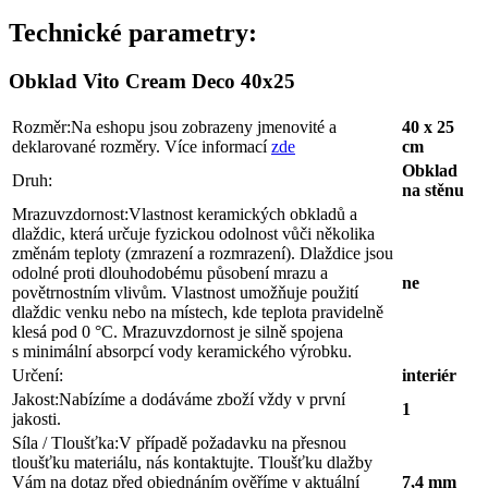
Technické parametry:
Obklad Vito Cream Deco 40x25
Rozměr:
Na eshopu jsou zobrazeny jmenovité a
40 x 25
deklarované rozměry. Více informací
zde
cm
Obklad
Druh:
na stěnu
Mrazuvzdornost:
Vlastnost keramických obkladů a
dlaždic, která určuje fyzickou odolnost vůči několika
změnám teploty (zmrazení a rozmrazení). Dlaždice jsou
odolné proti dlouhodobému působení mrazu a
ne
povětrnostním vlivům. Vlastnost umožňuje použití
dlaždic venku nebo na místech, kde teplota pravidelně
klesá pod 0 °C. Mrazuvzdornost je silně spojena
s minimální absorpcí vody keramického výrobku.
Určení:
interiér
Jakost:
Nabízíme a dodáváme zboží vždy v první
1
jakosti.
Síla / Tloušťka:
V případě požadavku na přesnou
tloušťku materiálu, nás kontaktujte. Tloušťku dlažby
Vám na dotaz před objednáním ověříme v aktuální
7,4 mm