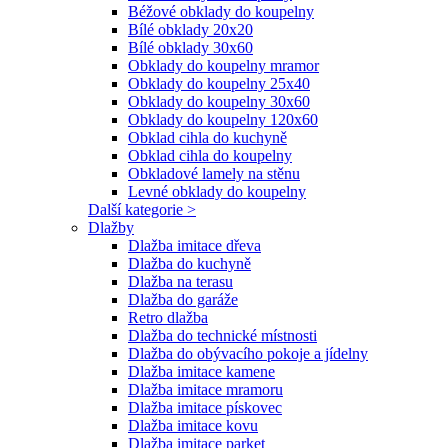
Béžové obklady do koupelny
Bílé obklady 20x20
Bílé obklady 30x60
Obklady do koupelny mramor
Obklady do koupelny 25x40
Obklady do koupelny 30x60
Obklady do koupelny 120x60
Obklad cihla do kuchyně
Obklad cihla do koupelny
Obkladové lamely na stěnu
Levné obklady do koupelny
Další kategorie >
Dlažby
Dlažba imitace dřeva
Dlažba do kuchyně
Dlažba na terasu
Dlažba do garáže
Retro dlažba
Dlažba do technické místnosti
Dlažba do obývacího pokoje a jídelny
Dlažba imitace kamene
Dlažba imitace mramoru
Dlažba imitace pískovec
Dlažba imitace kovu
Dlažba imitace parket