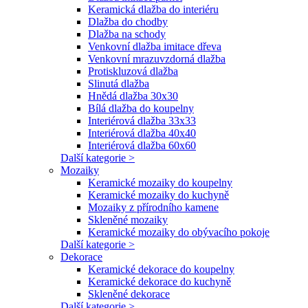
Keramická dlažba do interiéru
Dlažba do chodby
Dlažba na schody
Venkovní dlažba imitace dřeva
Venkovní mrazuvzdorná dlažba
Protiskluzová dlažba
Slinutá dlažba
Hnědá dlažba 30x30
Bílá dlažba do koupelny
Interiérová dlažba 33x33
Interiérová dlažba 40x40
Interiérová dlažba 60x60
Další kategorie >
Mozaiky
Keramické mozaiky do koupelny
Keramické mozaiky do kuchyně
Mozaiky z přírodního kamene
Skleněné mozaiky
Keramické mozaiky do obývacího pokoje
Další kategorie >
Dekorace
Keramické dekorace do koupelny
Keramické dekorace do kuchyně
Skleněné dekorace
Další kategorie >