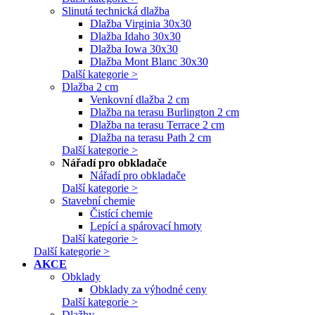
Slinutá technická dlažba
Dlažba Virginia 30x30
Dlažba Idaho 30x30
Dlažba Iowa 30x30
Dlažba Mont Blanc 30x30
Další kategorie >
Dlažba 2 cm
Venkovní dlažba 2 cm
Dlažba na terasu Burlington 2 cm
Dlažba na terasu Terrace 2 cm
Dlažba na terasu Path 2 cm
Další kategorie >
Nářadí pro obkladače
Nářadí pro obkladače
Další kategorie >
Stavební chemie
Čistící chemie
Lepící a spárovací hmoty
Další kategorie >
Další kategorie >
AKCE
Obklady
Obklady za výhodné ceny
Další kategorie >
Dlažby