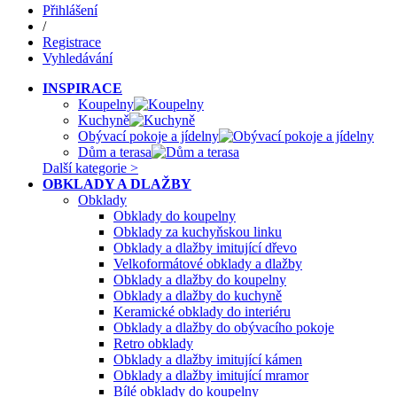
Přihlášení
/
Registrace
Vyhledávání
INSPIRACE
Koupelny
Kuchyně
Obývací pokoje a jídelny
Dům a terasa
Další kategorie >
OBKLADY A DLAŽBY
Obklady
Obklady do koupelny
Obklady za kuchyňskou linku
Obklady a dlažby imitující dřevo
Velkoformátové obklady a dlažby
Obklady a dlažby do koupelny
Obklady a dlažby do kuchyně
Keramické obklady do interiéru
Obklady a dlažby do obývacího pokoje
Retro obklady
Obklady a dlažby imitující kámen
Obklady a dlažby imitující mramor
Bílé obklady do koupelny