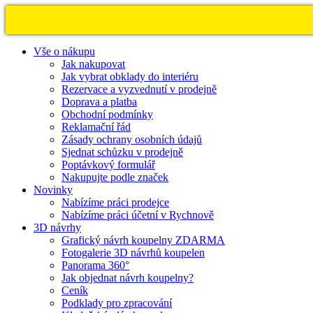
Vše o nákupu
Jak nakupovat
Jak vybrat obklady do interiéru
Rezervace a vyzvednutí v prodejně
Doprava a platba
Obchodní podmínky
Reklamační řád
Zásady ochrany osobních údajů
Sjednat schůzku v prodejně
Poptávkový formulář
Nakupujte podle značek
Novinky
Nabízíme práci prodejce
Nabízíme práci účetní v Rychnově
3D návrhy
Grafický návrh koupelny ZDARMA
Fotogalerie 3D návrhů koupelen
Panorama 360°
Jak objednat návrh koupelny?
Ceník
Podklady pro zpracování