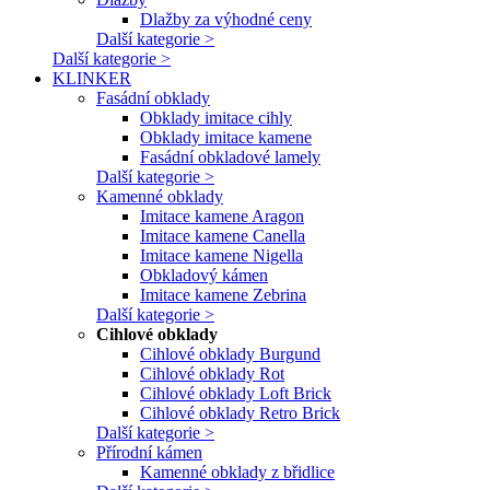
Dlažby za výhodné ceny
Další kategorie >
Další kategorie >
KLINKER
Fasádní obklady
Obklady imitace cihly
Obklady imitace kamene
Fasádní obkladové lamely
Další kategorie >
Kamenné obklady
Imitace kamene Aragon
Imitace kamene Canella
Imitace kamene Nigella
Obkladový kámen
Imitace kamene Zebrina
Další kategorie >
Cihlové obklady
Cihlové obklady Burgund
Cihlové obklady Rot
Cihlové obklady Loft Brick
Cihlové obklady Retro Brick
Další kategorie >
Přírodní kámen
Kamenné obklady z břidlice