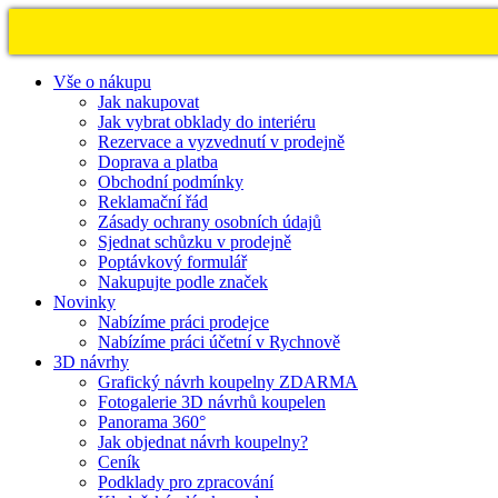
Vše o nákupu
Jak nakupovat
Jak vybrat obklady do interiéru
Rezervace a vyzvednutí v prodejně
Doprava a platba
Obchodní podmínky
Reklamační řád
Zásady ochrany osobních údajů
Sjednat schůzku v prodejně
Poptávkový formulář
Nakupujte podle značek
Novinky
Nabízíme práci prodejce
Nabízíme práci účetní v Rychnově
3D návrhy
Grafický návrh koupelny ZDARMA
Fotogalerie 3D návrhů koupelen
Panorama 360°
Jak objednat návrh koupelny?
Ceník
Podklady pro zpracování