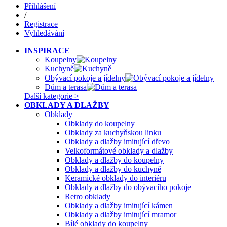
Přihlášení
/
Registrace
Vyhledávání
INSPIRACE
Koupelny
Kuchyně
Obývací pokoje a jídelny
Dům a terasa
Další kategorie >
OBKLADY A DLAŽBY
Obklady
Obklady do koupelny
Obklady za kuchyňskou linku
Obklady a dlažby imitující dřevo
Velkoformátové obklady a dlažby
Obklady a dlažby do koupelny
Obklady a dlažby do kuchyně
Keramické obklady do interiéru
Obklady a dlažby do obývacího pokoje
Retro obklady
Obklady a dlažby imitující kámen
Obklady a dlažby imitující mramor
Bílé obklady do koupelny