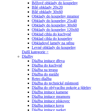
Béžové obklady do koupelny
Bílé obklady 20x20
Bílé obklady 30x60
Obklady do koupelny mramor
Obklady do koupelny 25x40
Obklady do koupelny 30x60
Obklady do koupelny 120x60
Obklad cihla do kuchyně
Obklad cihla do koupelny
Obkladové lamely na stěnu
Levné obklady do koupelny
Další kategorie >
Dlažby
Dlažba imitace dřeva
Dlažba do kuchyně
Dlažba na terasu
Dlažba do garáže
Retro dlažba
Dlažba do technické místnosti
Dlažba do obývacího pokoje a jídelny
Dlažba imitace kamene
Dlažba imitace mramoru
Dlažba imitace pískovec
Dlažba imitace kovu
Dlažba imitace parket