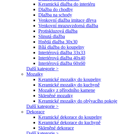
Keramická dlažba do interiéru
Dlažba do chodby
Dlažba na schody
Venkovní dlažba imitace dřeva
Venkovní mrazuvzdorná dlažba
Protiskluzová dlažba
Slinutá dlažba
Hnědá dlažba 30x30
Bílá dlažba do koupelny
Interiérová dlažba 33x33
Interiérová dlažba 40x40
Interiérová dlažba 60x60
Další kategorie >
Mozaiky
Keramické mozaiky do koupelny
Keramické mozaiky do kuchyně
Mozaiky z přírodního kamene
Skleněné mozaiky
Keramické mozaiky do obývacího pokoje
Další kategorie >
Dekorace
Keramické dekorace do koupelny
Keramické dekorace do kuchyně
Skleněné dekorace
Další kategorie >