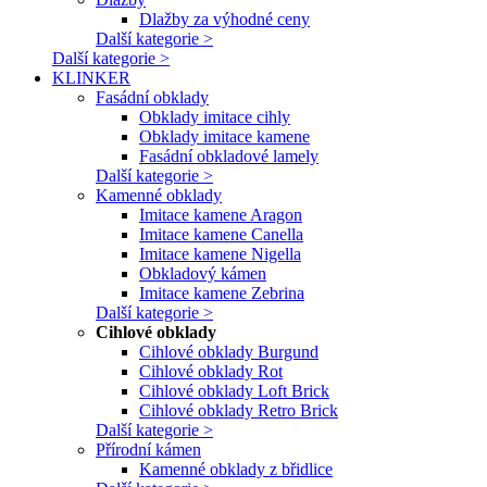
Dlažby za výhodné ceny
Další kategorie >
Další kategorie >
KLINKER
Fasádní obklady
Obklady imitace cihly
Obklady imitace kamene
Fasádní obkladové lamely
Další kategorie >
Kamenné obklady
Imitace kamene Aragon
Imitace kamene Canella
Imitace kamene Nigella
Obkladový kámen
Imitace kamene Zebrina
Další kategorie >
Cihlové obklady
Cihlové obklady Burgund
Cihlové obklady Rot
Cihlové obklady Loft Brick
Cihlové obklady Retro Brick
Další kategorie >
Přírodní kámen
Kamenné obklady z břidlice