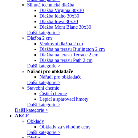
Slinutá technická dlažba
Dlažba Virginia 30x30
Dlažba Idaho 30x30
Dlažba Iowa 30x30
Dlažba Mont Blanc 30x30
Další kategorie >
Dlažba 2 cm
Venkovní dlažba 2 cm
Dlažba na terasu Burlington 2 cm
Dlažba na terasu Terrace 2 cm
Dlažba na terasu Path 2 cm
Další kategorie >
Nářadí pro obkladače
Nářadí pro obkladače
Další kategorie >
Stavební chemie
Čistící chemie
Lepící a spárovací hmoty
Další kategorie >
Další kategorie >
AKCE
Obklady
Obklady za výhodné ceny
Další kategorie >
Dlažby