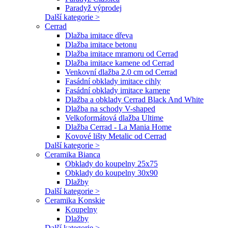
Paradyž výprodej
Další kategorie >
Cerrad
Dlažba imitace dřeva
Dlažba imitace betonu
Dlažba imitace mramoru od Cerrad
Dlažba imitace kamene od Cerrad
Venkovní dlažba 2.0 cm od Cerrad
Fasádní obklady imitace cihly
Fasádní obklady imitace kamene
Dlažba a obklady Cerrad Black And White
Dlažba na schody V-shaped
Velkoformátová dlažba Ultime
Dlažba Cerrad - La Mania Home
Kovové lišty Metalic od Cerrad
Další kategorie >
Ceramika Bianca
Obklady do koupelny 25x75
Obklady do koupelny 30x90
Dlažby
Další kategorie >
Ceramika Konskie
Koupelny
Dlažby
Další kategorie >