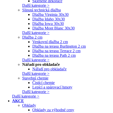
Skleněné dekorace
Další kategorie >
Slinutá technická dlažba
Dlažba Virginia 30x30
Dlažba Idaho 30x30
Dlažba Iowa 30x30
Dlažba Mont Blanc 30x30
Další kategorie >
Dlažba 2 cm
Venkovní dlažba 2 cm
Dlažba na terasu Burlington 2 cm
Dlažba na terasu Terrace 2 cm
Dlažba na terasu Path 2 cm
Další kategorie >
Nářadí pro obkladače
Nářadí pro obkladače
Další kategorie >
Stavební chemie
Čistící chemie
Lepící a spárovací hmoty
Další kategorie >
Další kategorie >
AKCE
Obklady
Obklady za výhodné ceny