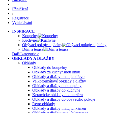
Přihlášení
/
Registrace
Vyhledávání
INSPIRACE
Koupelny
Kuchyně
Obývací pokoje a jídelny
Dům a terasa
Další kategorie >
OBKLADY A DLAŽBY
Obklady
Obklady do koupelny
Obklady za kuchyňskou linku
Obklady a dlažby imitující dřevo
Velkoformátové obklady a dlažby
Obklady a dlažby do koupelny
Obklady a dlažby do kuchyně
Keramické obklady do interiéru
Obklady a dlažby do obývacího pokoje
Retro obklady
Obklady a dlažby imitující kámen
Obklady a dlažby imitující mramor