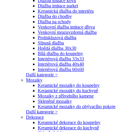
Dlažba imitace kovu
Dlažba imitace parket
Keramická dlažba do interiéru
Dlažba do chodby
Dlažba na schody
Venkovní dlažba imitace dřeva
Venkovní mrazuvzdorná dlažba
Protiskluzová dlažba
Slinutá dlažba
Hnědá dlažba 30x30
Bílá dlažba do koupelny
Interiérová dlažba 33x33
Interiérová dlažba 40x40
Interiérová dlažba 60x60
Další kategorie >
Mozaiky
Keramické mozaiky do koupelny
Keramické mozaiky do kuchyně
Mozaiky z přírodního kamene
Skleněné mozaiky
Keramické mozaiky do obývacího pokoje
Další kategorie >
Dekorace
Keramické dekorace do koupelny
Keramické dekorace do kuchyně