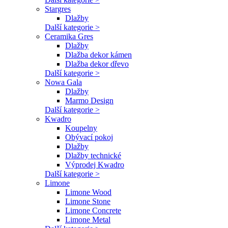
Stargres
Dlažby
Další kategorie >
Ceramika Gres
Dlažby
Dlažba dekor kámen
Dlažba dekor dřevo
Další kategorie >
Nowa Gala
Dlažby
Marmo Design
Další kategorie >
Kwadro
Koupelny
Obývací pokoj
Dlažby
Dlažby technické
Výprodej Kwadro
Další kategorie >
Limone
Limone Wood
Limone Stone
Limone Concrete
Limone Metal