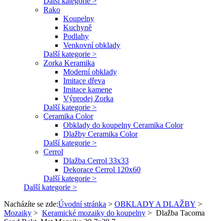
Další kategorie >
Rako
Koupelny
Kuchyně
Podlahy
Venkovní obklady
Další kategorie >
Zorka Keramika
Moderní obklady
Imitace dřeva
Imitace kamene
Výprodej Zorka
Další kategorie >
Ceramika Color
Obklady do koupelny Ceramika Color
Dlažby Ceramika Color
Další kategorie >
Cerrol
Dlažba Cerrol 33x33
Dekorace Cerrol 120x60
Další kategorie >
Další kategorie >
Nacházíte se zde:
Úvodní stránka
>
OBKLADY A DLAŽBY
>
Mozaiky
>
Keramické mozaiky do koupelny
>
Dlažba Tacoma