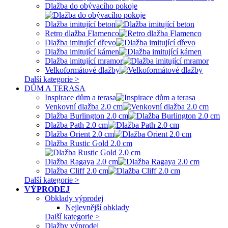
Dlažba do obývacího pokoje
Dlažba imitující beton
Retro dlažba Flamenco
Dlažba imitující dřevo
Dlažba imitující kámen
Dlažba imitující mramor
Velkoformátové dlažby
Další kategorie >
DŮM A TERASA
Inspirace dům a terasa
Venkovní dlažba 2.0 cm
Dlažba Burlington 2.0 cm
Dlažba Path 2.0 cm
Dlažba Orient 2.0 cm
Dlažba Rustic Gold 2.0 cm
Dlažba Ragaya 2.0 cm
Dlažba Cliff 2.0 cm
Další kategorie >
VÝPRODEJ
Obklady výprodej
Nejlevnější obklady
Další kategorie >
Dlažby výprodej