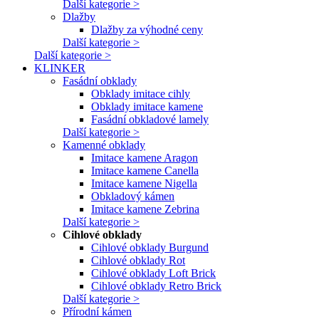
Další kategorie >
Dlažby
Dlažby za výhodné ceny
Další kategorie >
Další kategorie >
KLINKER
Fasádní obklady
Obklady imitace cihly
Obklady imitace kamene
Fasádní obkladové lamely
Další kategorie >
Kamenné obklady
Imitace kamene Aragon
Imitace kamene Canella
Imitace kamene Nigella
Obkladový kámen
Imitace kamene Zebrina
Další kategorie >
Cihlové obklady
Cihlové obklady Burgund
Cihlové obklady Rot
Cihlové obklady Loft Brick
Cihlové obklady Retro Brick
Další kategorie >
Přírodní kámen