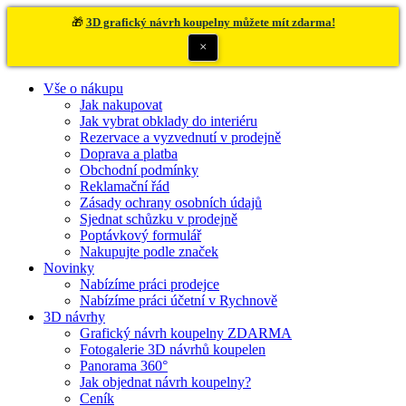
🎁
3D grafický návrh koupelny můžete mít zdarma!
×
Vše o nákupu
Jak nakupovat
Jak vybrat obklady do interiéru
Rezervace a vyzvednutí v prodejně
Doprava a platba
Obchodní podmínky
Reklamační řád
Zásady ochrany osobních údajů
Sjednat schůzku v prodejně
Poptávkový formulář
Nakupujte podle značek
Novinky
Nabízíme práci prodejce
Nabízíme práci účetní v Rychnově
3D návrhy
Grafický návrh koupelny ZDARMA
Fotogalerie 3D návrhů koupelen
Panorama 360°
Jak objednat návrh koupelny?
Ceník