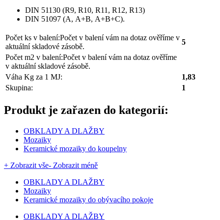
DIN 51130 (R9, R10, R11, R12, R13)
DIN 51097 (A, A+B, A+B+C).
Počet ks v balení:
Počet v balení vám na dotaz ověříme v
5
aktuální skladové zásobě.
Počet m2 v balení:
Počet v balení vám na dotaz ověříme
v aktuální skladové zásobě.
Váha Kg za 1 MJ:
1,83
Skupina:
1
Produkt je zařazen do kategorií:
OBKLADY A DLAŽBY
Mozaiky
Keramické mozaiky do koupelny
+ Zobrazit vše
- Zobrazit méně
OBKLADY A DLAŽBY
Mozaiky
Keramické mozaiky do obývacího pokoje
OBKLADY A DLAŽBY