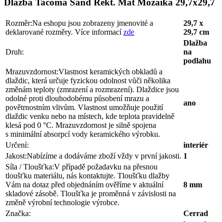
Dlažba Tacoma Sand Rekt. Mat Mozaika 29,7x29,7
Rozměr:
Na eshopu jsou zobrazeny jmenovité a
29,7 x
deklarované rozměry. Více informací
zde
29,7 cm
Dlažba
Druh:
na
podlahu
Mrazuvzdornost:
Vlastnost keramických obkladů a
dlaždic, která určuje fyzickou odolnost vůči několika
změnám teploty (zmrazení a rozmrazení). Dlaždice jsou
odolné proti dlouhodobému působení mrazu a
ano
povětrnostním vlivům. Vlastnost umožňuje použití
dlaždic venku nebo na místech, kde teplota pravidelně
klesá pod 0 °C. Mrazuvzdornost je silně spojena
s minimální absorpcí vody keramického výrobku.
Určení:
interiér
Jakost:
Nabízíme a dodáváme zboží vždy v první jakosti.
1
Síla / Tloušťka:
V případě požadavku na přesnou
tloušťku materiálu, nás kontaktujte. Tloušťku dlažby
Vám na dotaz před objednáním ověříme v aktuální
8 mm
skladové zásobě. Tloušťka je proměnná v závislosti na
změně výrobní technologie výrobce.
Značka:
Cerrad