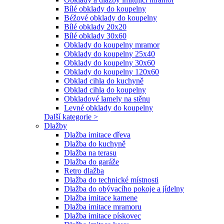
Bílé obklady do koupelny
Béžové obklady do koupelny
Bílé obklady 20x20
Bílé obklady 30x60
Obklady do koupelny mramor
Obklady do koupelny 25x40
Obklady do koupelny 30x60
Obklady do koupelny 120x60
Obklad cihla do kuchyně
Obklad cihla do koupelny
Obkladové lamely na stěnu
Levné obklady do koupelny
Další kategorie >
Dlažby
Dlažba imitace dřeva
Dlažba do kuchyně
Dlažba na terasu
Dlažba do garáže
Retro dlažba
Dlažba do technické místnosti
Dlažba do obývacího pokoje a jídelny
Dlažba imitace kamene
Dlažba imitace mramoru
Dlažba imitace pískovec