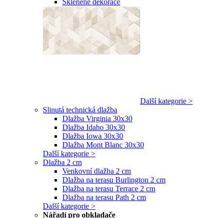
Skleněné dekorace
Další kategorie >
Slinutá technická dlažba
Dlažba Virginia 30x30
Dlažba Idaho 30x30
Dlažba Iowa 30x30
Dlažba Mont Blanc 30x30
Další kategorie >
Dlažba 2 cm
Venkovní dlažba 2 cm
Dlažba na terasu Burlington 2 cm
Dlažba na terasu Terrace 2 cm
Dlažba na terasu Path 2 cm
Další kategorie >
Nářadí pro obkladače