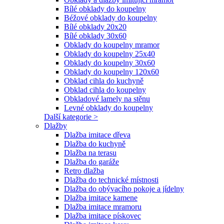
Bílé obklady do koupelny
Béžové obklady do koupelny
Bílé obklady 20x20
Bílé obklady 30x60
Obklady do koupelny mramor
Obklady do koupelny 25x40
Obklady do koupelny 30x60
Obklady do koupelny 120x60
Obklad cihla do kuchyně
Obklad cihla do koupelny
Obkladové lamely na stěnu
Levné obklady do koupelny
Další kategorie >
Dlažby
Dlažba imitace dřeva
Dlažba do kuchyně
Dlažba na terasu
Dlažba do garáže
Retro dlažba
Dlažba do technické místnosti
Dlažba do obývacího pokoje a jídelny
Dlažba imitace kamene
Dlažba imitace mramoru
Dlažba imitace pískovec