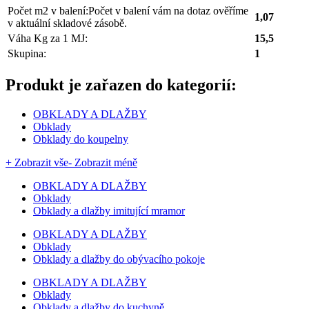
Počet m2 v balení:
Počet v balení vám na dotaz ověříme
1,07
v aktuální skladové zásobě.
Váha Kg za 1 MJ:
15,5
Skupina:
1
Produkt je zařazen do kategorií:
OBKLADY A DLAŽBY
Obklady
Obklady do koupelny
+ Zobrazit vše
- Zobrazit méně
OBKLADY A DLAŽBY
Obklady
Obklady a dlažby imitující mramor
OBKLADY A DLAŽBY
Obklady
Obklady a dlažby do obývacího pokoje
OBKLADY A DLAŽBY
Obklady
Obklady a dlažby do kuchyně