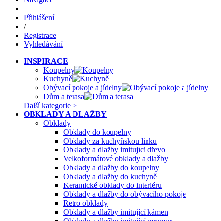
Přihlášení
/
Registrace
Vyhledávání
INSPIRACE
Koupelny
Kuchyně
Obývací pokoje a jídelny
Dům a terasa
Další kategorie >
OBKLADY A DLAŽBY
Obklady
Obklady do koupelny
Obklady za kuchyňskou linku
Obklady a dlažby imitující dřevo
Velkoformátové obklady a dlažby
Obklady a dlažby do koupelny
Obklady a dlažby do kuchyně
Keramické obklady do interiéru
Obklady a dlažby do obývacího pokoje
Retro obklady
Obklady a dlažby imitující kámen
Obklady a dlažby imitující mramor