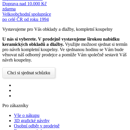
Doprava nad 10.000 Kč
zdarma
Velkoobchodní spolupráce
po celé ČR od roku 1994
Vystavujeme pro Vás obklady a dlažby, kompletní koupelny
U nás si vyberete.
V prodejně vystavujeme širokou nabídku
keramických obkladů a dlažby.
Využijte možnost sjednat si termín
pro návrh kompletní koupelny. Ve sjednanou hodinu se Vám bude
věnovat náš odborný prodejce a pomůže Vám společně sestavit Váš
návrh koupelny.
Chci si sjednat schůzku
Pro zákazníky
Vše o nákupu
3D grafické návrhy
Osobní odběr v prodejně