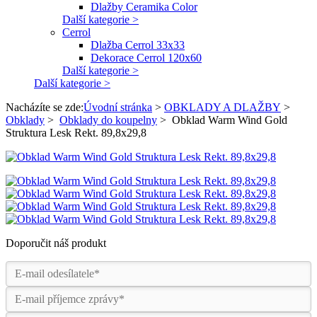
Dlažby Ceramika Color
Další kategorie >
Cerrol
Dlažba Cerrol 33x33
Dekorace Cerrol 120x60
Další kategorie >
Další kategorie >
Nacházíte se zde:
Úvodní stránka
>
OBKLADY A DLAŽBY
>
Obklady
>
Obklady do koupelny
>
Obklad Warm Wind Gold
Struktura Lesk Rekt. 89,8x29,8
Doporučit náš produkt