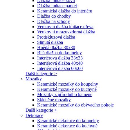
Dlažba imitace kovu
Dlažba imitace parket
Keramická dlažba do interiéru
Dlažba do chodby
Dlažba na schody
Venkovní dlažba imitace dřeva
Venkovní mrazuvzdorná dlažba
Protiskluzová dlažba
Slinutá dlažba
Hnědá dlažba 30x30
Bílá dlažba do koupelny
Interiérová dlažba 33x33
Interiérová dlažba 40x40
Interiérová dlažba 60x60
Další kategorie >
Mozaiky
Keramické mozaiky do koupelny
Keramické mozaiky do kuchyně
Mozaiky z přírodního kamene
Skleněné mozaiky
Keramické mozaiky do obývacího pokoje
Další kategorie >
Dekorace
Keramické dekorace do koupelny
Keramické dekorace do kuchyně