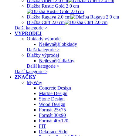
Dlažba Orient 2.0 cm
Dlažba Rustic Gold 2.0 cm
Dlažba Ragaya 2.0 cm
Dlažba Cliff 2.0 cm
Další kategorie >
VÝPRODEJ
Obklady výprodej
Nejlevnější obklady
Další kategorie >
Dlažby výprodej
Nejlevnější dlažby
Další kategorie >
Další kategorie >
ZNAČKY
MyWay
Concrete Design
Marble Design
Stone Design
Wood Design
Formát 25x75
Formát 30x90
Formát 40x120
FIT
Dekorace Sklo