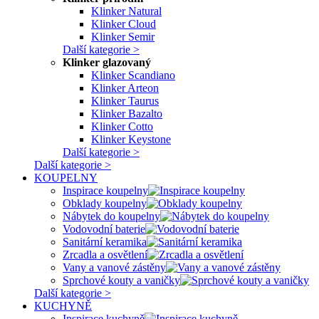
Klinker Natural
Klinker Cloud
Klinker Semir
Další kategorie >
Klinker glazovaný
Klinker Scandiano
Klinker Arteon
Klinker Taurus
Klinker Bazalto
Klinker Cotto
Klinker Keystone
Další kategorie >
Další kategorie >
KOUPELNY
Inspirace koupelny
Obklady koupelny
Nábytek do koupelny
Vodovodní baterie
Sanitární keramika
Zrcadla a osvětlení
Vany a vanové zástěny
Sprchové kouty a vaničky
Další kategorie >
KUCHYNĚ
Inspirace kuchyně