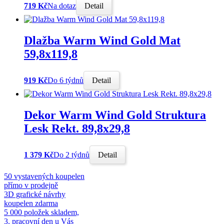
719 Kč
Na dotaz
Detail
Dlažba Warm Wind Gold Mat
59,8x119,8
919 Kč
Do 6 týdnů
Detail
Dekor Warm Wind Gold Struktura
Lesk Rekt. 89,8x29,8
1 379 Kč
Do 2 týdnů
Detail
50 vystavených koupelen
přímo v prodejně
3D grafické návrhy
koupelen zdarma
5 000 položek skladem,
3. pracovní den u Vás