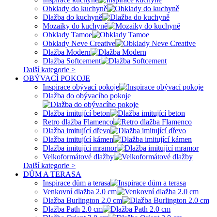
Obklady do kuchyně
Dlažba do kuchyně
Mozaiky do kuchyně
Obklady Tamoe
Obklady Neve Creative
Dlažba Modern
Dlažba Softcement
Další kategorie >
OBÝVACÍ POKOJE
Inspirace obývací pokoje
Dlažba do obývacího pokoje
Dlažba imitující beton
Retro dlažba Flamenco
Dlažba imitující dřevo
Dlažba imitující kámen
Dlažba imitující mramor
Velkoformátové dlažby
Další kategorie >
DŮM A TERASA
Inspirace dům a terasa
Venkovní dlažba 2.0 cm
Dlažba Burlington 2.0 cm
Dlažba Path 2.0 cm