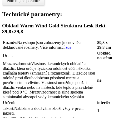
Potřebujete poradit?
Technické parametry:
Obklad Warm Wind Gold Struktura Lesk Rekt.
89,8x29,8
Rozměr:
Na eshopu jsou zobrazeny jmenovité a
89,8 x
deklarované rozměry. Více informací
zde
29,8 cm
Obklad
Druh:
na stěnu
Mrazuvzdornost:
Vlastnost keramických obkladů a
dlaždic, která určuje fyzickou odolnost vůči několika
změnám teploty (zmrazení a rozmrazení). Dlaždice jsou
odolné proti dlouhodobému působení mrazu a
ne
povětrnostním vlivům. Vlastnost umožňuje použití
dlaždic venku nebo na místech, kde teplota pravidelně
klesá pod 0 °C. Mrazuvzdornost je silně spojena
s minimální absorpcí vody keramického výrobku.
Určení:
interiér
Jakost:
Nabízíme a dodáváme zboží vždy v první
1
jakosti.