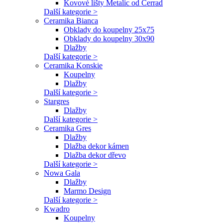
Kovové lišty Metalic od Cerrad
Další kategorie >
Ceramika Bianca
Obklady do koupelny 25x75
Obklady do koupelny 30x90
Dlažby
Další kategorie >
Ceramika Konskie
Koupelny
Dlažby
Další kategorie >
Stargres
Dlažby
Další kategorie >
Ceramika Gres
Dlažby
Dlažba dekor kámen
Dlažba dekor dřevo
Další kategorie >
Nowa Gala
Dlažby
Marmo Design
Další kategorie >
Kwadro
Koupelny