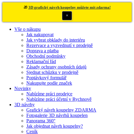
🎁
3D grafický návrh koupelny můžete mít zdarma!
×
Vše o nákupu
Jak nakupovat
Jak vybrat obklady do interiéru
Rezervace a vyzvednutí v prodejně
Doprava a platba
Obchodní podmínky
Reklamační řád
Zásady ochrany osobních údajů
Sjednat schůzku v prodejně
Poptávkový formulář
Nakupujte podle značek
Novinky
Nabízíme práci prodejce
Nabízíme práci účetní v Rychnově
3D návrhy
Grafický návrh koupelny ZDARMA
Fotogalerie 3D návrhů koupelen
Panorama 360°
Jak objednat návrh koupelny?
Ceník