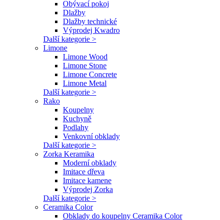
Obývací pokoj
Dlažby
Dlažby technické
Výprodej Kwadro
Další kategorie >
Limone
Limone Wood
Limone Stone
Limone Concrete
Limone Metal
Další kategorie >
Rako
Koupelny
Kuchyně
Podlahy
Venkovní obklady
Další kategorie >
Zorka Keramika
Moderní obklady
Imitace dřeva
Imitace kamene
Výprodej Zorka
Další kategorie >
Ceramika Color
Obklady do koupelny Ceramika Color