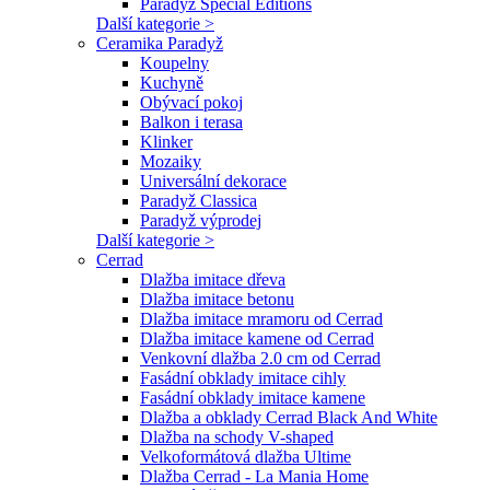
Paradyz Special Editions
Další kategorie >
Ceramika Paradyž
Koupelny
Kuchyně
Obývací pokoj
Balkon i terasa
Klinker
Mozaiky
Universální dekorace
Paradyž Classica
Paradyž výprodej
Další kategorie >
Cerrad
Dlažba imitace dřeva
Dlažba imitace betonu
Dlažba imitace mramoru od Cerrad
Dlažba imitace kamene od Cerrad
Venkovní dlažba 2.0 cm od Cerrad
Fasádní obklady imitace cihly
Fasádní obklady imitace kamene
Dlažba a obklady Cerrad Black And White
Dlažba na schody V-shaped
Velkoformátová dlažba Ultime
Dlažba Cerrad - La Mania Home