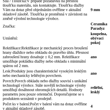
Síla / Tloušťka:
V případě požadavku na přesnou
tloušťku materiálu, nás kontaktujte. Tloušťku dlažby
Vám na dotaz před objednáním ověříme v aktuální
9 mm
skladové zásobě. Tloušťka je proměnná v závislosti na
změně výrobní technologie výrobce.
Ceramika
Značka:
Paradyz
koupelna,
Umístění:
obývací
pokoj
Rektifikace:
Rektifikace je mechanický proces broušení
hrany dlaždice nebo obkladu do pravého úhlu. Přesnost
zabroušení hrany dosahuje ± 0,2 mm. Rektifikace
ano
umožňuje pokládku dlažby nebo obkladu s minimální
spárou od 2 mm.
Lesk:
Produkty jsou charakteristické vysokým lesklým
ano
nebo mechanicky leštěným povrchem.
Povrch:
Povrch obkladu nebo dlažby souvisí s unikátní
technologií výrobce. Stále novější technologie výroby
reliéfní,
umožňují dosáhnout ohromujících detailů. Hodnoty
lesklý
parametru jsou pouze orientační. Doporučujeme se s
produktem seznámit v prodejně.
Počet ks v balení:
Počet v balení vám na dotaz ověříme
4
v aktuální skladové zásobě.