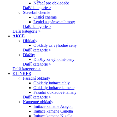
Nářadí pro obkladače
Další kategorie >
Stavební chemie
Čistící chemie
Lepící a spárovací hmoty
Další kategorie >
Další kategorie >
AKCE
Obklady
Obklady za výhodné ceny
Další kategorie >
Dlažby
Dlažby za výhodné ceny
Další kategorie >
Další kategorie >
KLINKER
Fasádní obklady
Obklady imitace cihly
Obklady imitace kamene
Fasádní obkladové lamely
Další kategorie >
Kamenné obklady
Imitace kamene Aragon
Imitace kamene Canella
Imitace kamene Nigella