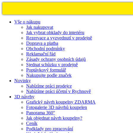
Vše o nákupu
Jak nakupovat
Jak vybrat obklady do interiéru
Rezervace a vyzvednutí v prodejně
Doprava a platba
Obchodní podmínky
Reklamační řád
Zásady ochrany osobních údajů
Sjednat schůzku v prodejně
Poptávkový formulář
Nakupujte podle značek
Novinky
Nabízíme práci prodejce
Nabízíme práci účetní v Rychnově
3D návrhy
Grafický návrh koupelny ZDARMA
Fotogalerie 3D návrhů koupelen
Panorama 360°
Jak objednat návrh koupelny?
Ceník
Podklady pro zpracování