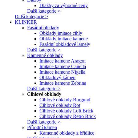
Dlažby za výhodné ceny
Další kategorie >
Další kategorie >
KLINKER
Fasádní obklady
Obklady imitace cihly
Obklady imitace kamene
Fasádní obkladové lamely
Další kategorie >
Kamenné obklady
Imitace kamene Aragon
Imitace kamene Canella
Imitace kamene Nigella
Obkladový kámen
Imitace kamene Zebrina
Další kategorie >
Cihlové obklady
Cihlové obklady Burgund
Cihlové obklady Rot
Cihlové obklady Loft Brick
Cihlové obklady Retro Brick
Další kategorie >
Přírodní kámen
Kamenné obklady z břidlice