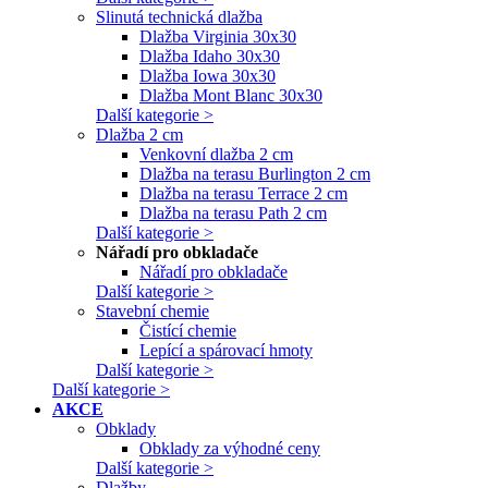
Slinutá technická dlažba
Dlažba Virginia 30x30
Dlažba Idaho 30x30
Dlažba Iowa 30x30
Dlažba Mont Blanc 30x30
Další kategorie >
Dlažba 2 cm
Venkovní dlažba 2 cm
Dlažba na terasu Burlington 2 cm
Dlažba na terasu Terrace 2 cm
Dlažba na terasu Path 2 cm
Další kategorie >
Nářadí pro obkladače
Nářadí pro obkladače
Další kategorie >
Stavební chemie
Čistící chemie
Lepící a spárovací hmoty
Další kategorie >
Další kategorie >
AKCE
Obklady
Obklady za výhodné ceny
Další kategorie >
Dlažby