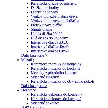
Keramická dlažba do interiéru
Dlažba do chodby
Dlažba na schody
Venkovní dlažba imitace dřeva
Venkovní mrazuvzdorná dlažba
Protiskluzová dlažba
Slinutá dlažba
Hnědá dlažba 30x30
Bílá dlažba do koupelny
Interiérová dlažba 33x33
Interiérová dlažba 40x40
Interiérová dlažba 60x60
Další kategorie >
Mozaiky
Keramické mozaiky do koupelny
Keramické mozaiky do kuchyně
Mozaiky z přírodního kamene
Skleněné mozaiky
Keramické mozaiky do obývacího pokoje
Další kategorie >
Dekorace
Keramické dekorace do koupelny
Keramické dekorace do kuchyně
Skleněné dekorace
Další kategorie >