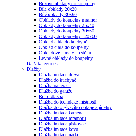
Béžové obklady do koupelny
Bílé obklady 20x20
Bílé obklady 30x60
Obklady do koupelny mramor
Obklady do koupelny 25x40
Obklady do koupelny 30x60
Obklady do koupelny 120x60
Obklad cihla do kuchyně
Obklad cihla do koupelny
Obkladové lamely na stěnu
Levné obklady do koupelny
Další kategorie >
Dlažby
Dlažba imitace dřeva
Dlažba do kuchyně
Dlažba na terasu
Dlažba do garáže
Retro dlažba
Dlažba do technické místnosti
Dlažba do obývacího pokoje a jídelny
Dlažba imitace kamene
Dlažba imitace mramoru
Dlažba imitace pískovec
Dlažba imitace kovu
Dlažba imitace parket