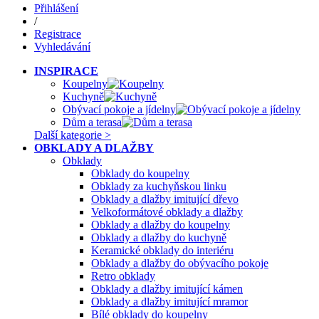
Přihlášení
/
Registrace
Vyhledávání
INSPIRACE
Koupelny
Kuchyně
Obývací pokoje a jídelny
Dům a terasa
Další kategorie >
OBKLADY A DLAŽBY
Obklady
Obklady do koupelny
Obklady za kuchyňskou linku
Obklady a dlažby imitující dřevo
Velkoformátové obklady a dlažby
Obklady a dlažby do koupelny
Obklady a dlažby do kuchyně
Keramické obklady do interiéru
Obklady a dlažby do obývacího pokoje
Retro obklady
Obklady a dlažby imitující kámen
Obklady a dlažby imitující mramor
Bílé obklady do koupelny