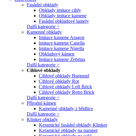
Fasádní obklady
Obklady imitace cihly
Obklady imitace kamene
Fasádní obkladové lamely
Další kategorie >
Kamenné obklady
Imitace kamene Aragon
Imitace kamene Canella
Imitace kamene Nigella
Obkladový kámen
Imitace kamene Zebrina
Další kategorie >
Cihlové obklady
Cihlové obklady Burgund
Cihlové obklady Rot
Cihlové obklady Loft Brick
Cihlové obklady Retro Brick
Další kategorie >
Přírodní kámen
Kamenné obklady z břidlice
Další kategorie >
Klinker obklady
Keramické fasádní obklady Klinker
Keramické obklady na parapet
Keramické obklady na sokl