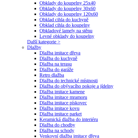
Obklady do koupelny 25x40
Obklady do koupelny 30x60
Obklady do koupelny 120x60
Obklad cihla do kuchyně
Obklad cihla do koupelny
Obkladové lamely na stěnu
Levné obklady do koupelny
Další kategorie >
Dlažby
Dlažba imitace dřeva
Dlažba do kuchyně
Dlažba na terasu
Dlažba do garáže
Retro dlažba
Dlažba do technické místnosti
Dlažba do obývacího pokoje a jídelny
Dlažba imitace kamene
Dlažba imitace mramoru
Dlažba imitace pískovec
Dlažba imitace kovu
Dlažba imitace parket
Keramická dlažba do interiéru
Dlažba do chodby
Dlažba na schody
Venkovní dlažba imitace dřeva