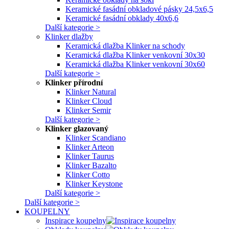
Keramické fasádní obkladové pásky 24,5x6,5
Keramické fasádní obklady 40x6,6
Další kategorie >
Klinker dlažby
Keramická dlažba Klinker na schody
Keramická dlažba Klinker venkovní 30x30
Keramická dlažba Klinker venkovní 30x60
Další kategorie >
Klinker přírodní
Klinker Natural
Klinker Cloud
Klinker Semir
Další kategorie >
Klinker glazovaný
Klinker Scandiano
Klinker Arteon
Klinker Taurus
Klinker Bazalto
Klinker Cotto
Klinker Keystone
Další kategorie >
Další kategorie >
KOUPELNY
Inspirace koupelny