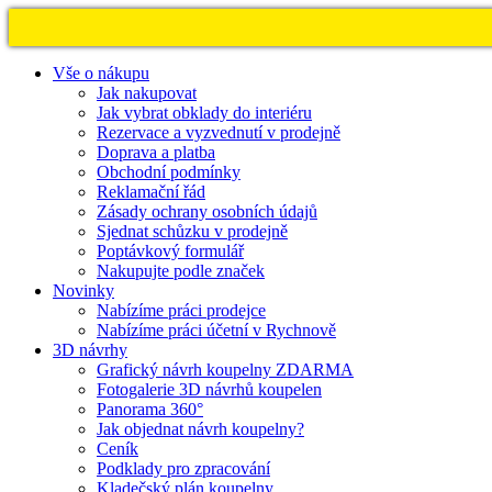
Vše o nákupu
Jak nakupovat
Jak vybrat obklady do interiéru
Rezervace a vyzvednutí v prodejně
Doprava a platba
Obchodní podmínky
Reklamační řád
Zásady ochrany osobních údajů
Sjednat schůzku v prodejně
Poptávkový formulář
Nakupujte podle značek
Novinky
Nabízíme práci prodejce
Nabízíme práci účetní v Rychnově
3D návrhy
Grafický návrh koupelny ZDARMA
Fotogalerie 3D návrhů koupelen
Panorama 360°
Jak objednat návrh koupelny?
Ceník
Podklady pro zpracování
Kladečský plán koupelny