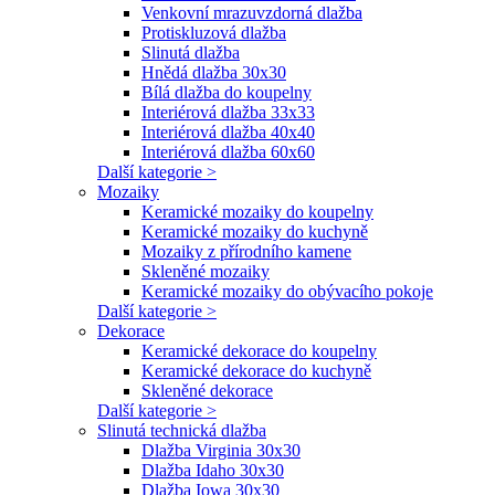
Venkovní mrazuvzdorná dlažba
Protiskluzová dlažba
Slinutá dlažba
Hnědá dlažba 30x30
Bílá dlažba do koupelny
Interiérová dlažba 33x33
Interiérová dlažba 40x40
Interiérová dlažba 60x60
Další kategorie >
Mozaiky
Keramické mozaiky do koupelny
Keramické mozaiky do kuchyně
Mozaiky z přírodního kamene
Skleněné mozaiky
Keramické mozaiky do obývacího pokoje
Další kategorie >
Dekorace
Keramické dekorace do koupelny
Keramické dekorace do kuchyně
Skleněné dekorace
Další kategorie >
Slinutá technická dlažba
Dlažba Virginia 30x30
Dlažba Idaho 30x30
Dlažba Iowa 30x30