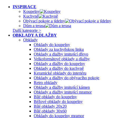
INSPIRACE
Koupelny
Kuchyně
Obývací pokoje a jídelny
Dům a terasa
Další kategorie >
OBKLADY A DLAŽBY
Obklady
Obklady do koupelny
Obklady za kuchyňskou linku
Obklady a dlažby imitující dřevo
Velkoformátové obklady a dlažby
Obklady a dlažby do koupelny
Obklady a dlažby do kuchyně
Keramické obklady do interiéru
Obklady a dlažby do obývacího pokoje
Retro obklady
Obklady a dlažby imitující kámen
Obklady a dlažby imitující mramor
Bílé obklady do koupelny
Béžové obklady do koupelny
Bílé obklady 20x20
Bílé obklady 30x60
Obklady do koupelny mramor