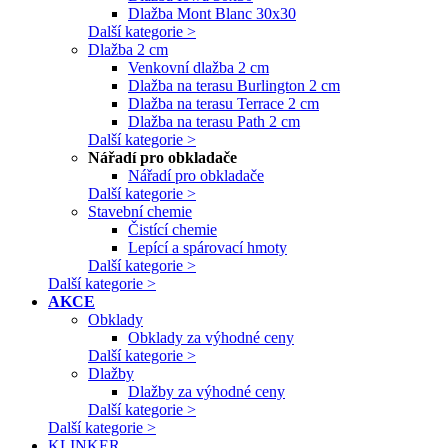
Dlažba Mont Blanc 30x30
Další kategorie >
Dlažba 2 cm
Venkovní dlažba 2 cm
Dlažba na terasu Burlington 2 cm
Dlažba na terasu Terrace 2 cm
Dlažba na terasu Path 2 cm
Další kategorie >
Nářadí pro obkladače
Nářadí pro obkladače
Další kategorie >
Stavební chemie
Čistící chemie
Lepící a spárovací hmoty
Další kategorie >
Další kategorie >
AKCE
Obklady
Obklady za výhodné ceny
Další kategorie >
Dlažby
Dlažby za výhodné ceny
Další kategorie >
Další kategorie >
KLINKER