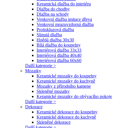
Keramická dlažba do interiéru
Dlažba do chodby
Dlažba na schody
Venkovní dlažba imitace dřeva
Venkovní mrazuvzdorná dlažba
Protiskluzová dlažba
Slinutá dlažba
Hnědá dlažba 30x30
Bílá dlažba do koupelny
Interiérová dlažba 33x33
Interiérová dlažba 40x40
Interiérová dlažba 60x60
Další kategorie >
Mozaiky
Keramické mozaiky do koupelny
Keramické mozaiky do kuchyně
Mozaiky z přírodního kamene
Skleněné mozaiky
Keramické mozaiky do obývacího pokoje
Další kategorie >
Dekorace
Keramické dekorace do koupelny
Keramické dekorace do kuchyně
Skleněné dekorace
Další kategorie >