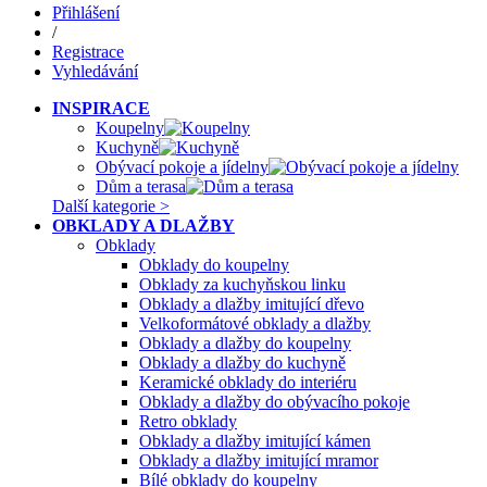
Přihlášení
/
Registrace
Vyhledávání
INSPIRACE
Koupelny
Kuchyně
Obývací pokoje a jídelny
Dům a terasa
Další kategorie >
OBKLADY A DLAŽBY
Obklady
Obklady do koupelny
Obklady za kuchyňskou linku
Obklady a dlažby imitující dřevo
Velkoformátové obklady a dlažby
Obklady a dlažby do koupelny
Obklady a dlažby do kuchyně
Keramické obklady do interiéru
Obklady a dlažby do obývacího pokoje
Retro obklady
Obklady a dlažby imitující kámen
Obklady a dlažby imitující mramor
Bílé obklady do koupelny