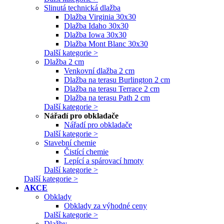
Slinutá technická dlažba
Dlažba Virginia 30x30
Dlažba Idaho 30x30
Dlažba Iowa 30x30
Dlažba Mont Blanc 30x30
Další kategorie >
Dlažba 2 cm
Venkovní dlažba 2 cm
Dlažba na terasu Burlington 2 cm
Dlažba na terasu Terrace 2 cm
Dlažba na terasu Path 2 cm
Další kategorie >
Nářadí pro obkladače
Nářadí pro obkladače
Další kategorie >
Stavební chemie
Čistící chemie
Lepící a spárovací hmoty
Další kategorie >
Další kategorie >
AKCE
Obklady
Obklady za výhodné ceny
Další kategorie >
Dlažby