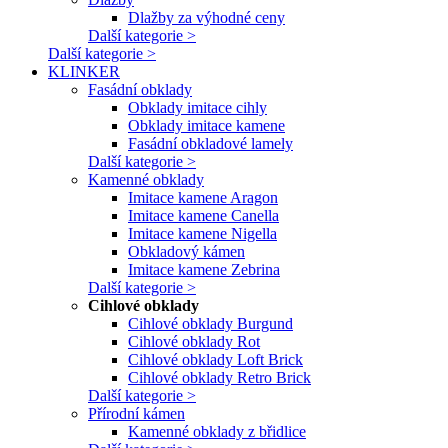
Dlažby za výhodné ceny
Další kategorie >
Další kategorie >
KLINKER
Fasádní obklady
Obklady imitace cihly
Obklady imitace kamene
Fasádní obkladové lamely
Další kategorie >
Kamenné obklady
Imitace kamene Aragon
Imitace kamene Canella
Imitace kamene Nigella
Obkladový kámen
Imitace kamene Zebrina
Další kategorie >
Cihlové obklady
Cihlové obklady Burgund
Cihlové obklady Rot
Cihlové obklady Loft Brick
Cihlové obklady Retro Brick
Další kategorie >
Přírodní kámen
Kamenné obklady z břidlice