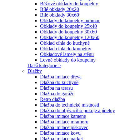
Béžové obklady do koupelny
Bílé obklady 20x20
Bílé obklady 30x60
Obklady do koupelny mramor
Obklady do koupelny 25x40
Obklady do koupelny 30x60
Obklady do koupelny 120x60
Obklad cihla do kuchyně
Obklad cihla do koupelny
Obkladové lamely na stěnu
Levné obklady do koupelny
Další kategorie >
Dlažby
Dlažba imitace dřeva
Dlažba do kuchyně
Dlažba na terasu
Dlažba do garáže
Retro dlažba
Dlažba do technické místnosti
Dlažba do obývacího pokoje a jídelny
Dlažba imitace kamene
Dlažba imitace mramoru
Dlažba imitace pískovec
Dlažba imitace kovu
Dlažba imitace parket