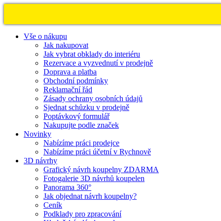
Vše o nákupu
Jak nakupovat
Jak vybrat obklady do interiéru
Rezervace a vyzvednutí v prodejně
Doprava a platba
Obchodní podmínky
Reklamační řád
Zásady ochrany osobních údajů
Sjednat schůzku v prodejně
Poptávkový formulář
Nakupujte podle značek
Novinky
Nabízíme práci prodejce
Nabízíme práci účetní v Rychnově
3D návrhy
Grafický návrh koupelny ZDARMA
Fotogalerie 3D návrhů koupelen
Panorama 360°
Jak objednat návrh koupelny?
Ceník
Podklady pro zpracování